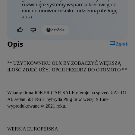
rozwinięte systemy wsparcia kierowcy, co
mocno unowocześniło codzienną obsługę
auta.
2 źródła
Czy jest to pomocne?
Opis
Zgłoś
** UŻYTKOWNIKU OLX BY ZOBACZYĆ WIĘKSZĄ 
ILOŚĆ ZDJĘĆ UŻYJ OPCJI PRZEJDŹ DO OTOMOTO **
Witamy firma JOKER CAR SALE oferuje na sprzedaż AUDI 
A6 sedan 50TFSi E hybryda Plug In w wersji S Line 
wyprodukowane w 2021 roku.
WERSJA EUROPEJSKA 