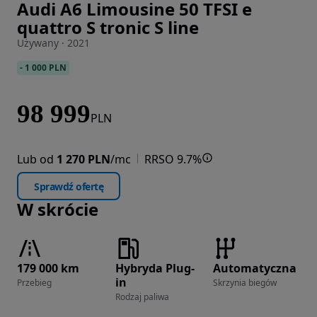
Audi A6 Limousine 50 TFSI e
Zdjęcie 1 z 41
quattro S tronic S line
Używany · 2021
-
1 000 PLN
98 999
PLN
Lub od
1 270 PLN
/mc
RRSO 9.7%
Sprawdź ofertę
W skrócie
179 000 km
Hybryda Plug-
Automatyczna
in
Przebieg
Skrzynia biegów
Rodzaj paliwa