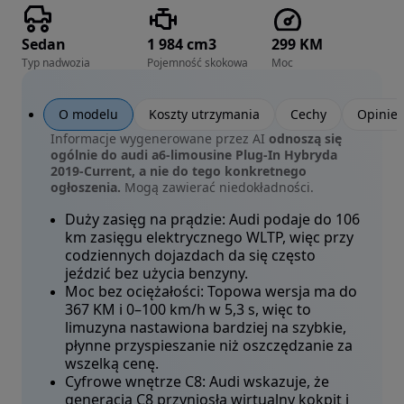
Sedan
1 984 cm3
299 KM
Typ nadwozia
Pojemność skokowa
Moc
O modelu
Koszty utrzymania
Cechy
Opinie
Informacje wygenerowane przez AI
odnoszą się
ogólnie do audi a6-limousine Plug-In Hybryda
2019-Current, a nie do tego konkretnego
ogłoszenia.
Mogą zawierać niedokładności.
Duży zasięg na prądzie:
Audi podaje do 106
km zasięgu elektrycznego WLTP, więc przy
codziennych dojazdach da się często
jeździć bez użycia benzyny.
Moc bez ociężałości:
Topowa wersja ma do
367 KM i 0–100 km/h w 5,3 s, więc to
limuzyna nastawiona bardziej na szybkie,
płynne przyspieszanie niż oszczędzanie za
wszelką cenę.
Cyfrowe wnętrze C8:
Audi wskazuje, że
generacja C8 przyniosła wirtualny kokpit i