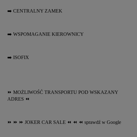
➡️ CENTRALNY ZAMEK
➡️ WSPOMAGANIE KIEROWNICY
➡️ ISOFIX
⏩️ MOŻLIWOŚĆ TRANSPORTU POD WSKAZANY 
ADRES ⏪️
⏩️ ⏩️ ⏩️ JOKER CAR SALE ⏪️ ⏪️ ⏪️ sprawdź w Google