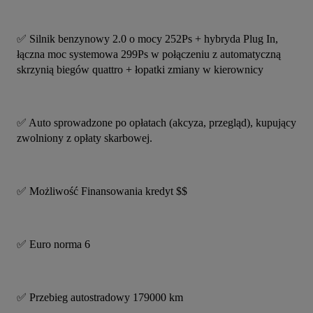
✅️ Silnik benzynowy 2.0 o mocy 252Ps + hybryda Plug In, 
łączna moc systemowa 299Ps w połączeniu z automatyczną 
skrzynią biegów quattro + łopatki zmiany w kierownicy
✅️ Auto sprowadzone po opłatach (akcyza, przegląd), kupujący 
zwolniony z opłaty skarbowej.
✅️ Możliwość Finansowania kredyt $$
✅️ Euro norma 6
✅️ Przebieg autostradowy 179000 km