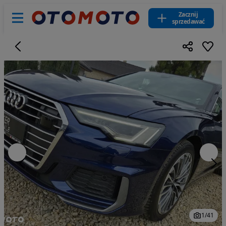
Zacznij
sprzedawać
1
/
41