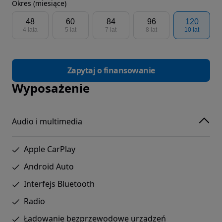
Okres (miesiące)
48
60
84
96
120
4 lata
5 lat
7 lat
8 lat
10 lat
Zapytaj o finansowanie
Wyposażenie
Audio i multimedia
Apple CarPlay
Android Auto
Interfejs Bluetooth
Radio
Ładowanie bezprzewodowe urządzeń