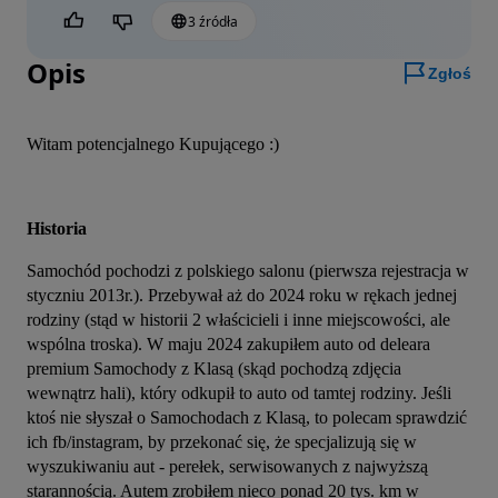
3 źródła
Czy jest to pomocne?
Opis
Zgłoś
Witam potencjalnego Kupującego :)
Historia
Samochód pochodzi z polskiego salonu (pierwsza rejestracja w 
styczniu 2013r.). Przebywał aż do 2024 roku w rękach jednej 
rodziny (stąd w historii 2 właścicieli i inne miejscowości, ale 
wspólna troska). W maju 2024 zakupiłem auto od deleara 
premium Samochody z Klasą (skąd pochodzą zdjęcia 
wewnątrz hali), który odkupił to auto od tamtej rodziny. Jeśli 
ktoś nie słyszał o Samochodach z Klasą, to polecam sprawdzić 
ich fb/instagram, by przekonać się, że specjalizują się w 
wyszukiwaniu aut - perełek, serwisowanych z najwyższą 
starannością. Autem zrobiłem nieco ponad 20 tys. km w 