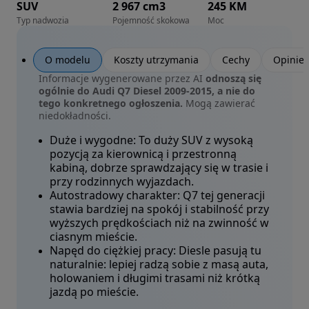
SUV
2 967 cm3
245 KM
Typ nadwozia
Pojemność skokowa
Moc
O modelu
Koszty utrzymania
Cechy
Opinie
Informacje wygenerowane przez AI
odnoszą się
ogólnie do Audi Q7 Diesel 2009-2015, a nie do
tego konkretnego ogłoszenia.
Mogą zawierać
niedokładności.
Duże i wygodne:
To duży SUV z wysoką
pozycją za kierownicą i przestronną
kabiną, dobrze sprawdzający się w trasie i
przy rodzinnych wyjazdach.
Autostradowy charakter:
Q7 tej generacji
stawia bardziej na spokój i stabilność przy
wyższych prędkościach niż na zwinność w
ciasnym mieście.
Napęd do ciężkiej pracy:
Diesle pasują tu
naturalnie: lepiej radzą sobie z masą auta,
holowaniem i długimi trasami niż krótką
jazdą po mieście.