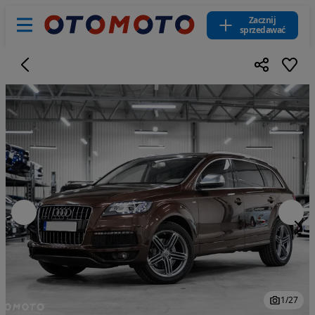
Zacznij
sprzedawać
1
/
27