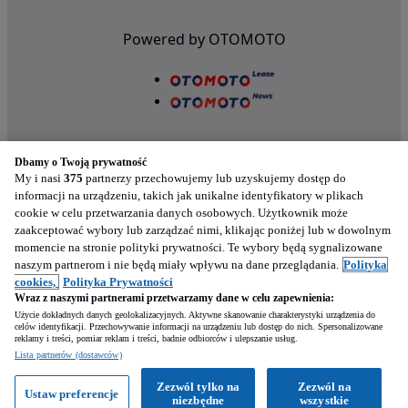
Powered by OTOMOTO
Dbamy o Twoją prywatność
My i nasi
375
partnerzy przechowujemy lub uzyskujemy dostęp do
informacji na urządzeniu, takich jak unikalne identyfikatory w plikach
cookie w celu przetwarzania danych osobowych. Użytkownik może
Nasze aplikacje w twoim telefonie
zaakceptować wybory lub zarządzać nimi, klikając poniżej lub w dowolnym
momencie na stronie polityki prywatności. Te wybory będą sygnalizowane
naszym partnerom i nie będą miały wpływu na dane przeglądania.
Polityka
cookies,
Polityka Prywatności
Wraz z naszymi partnerami przetwarzamy dane w celu zapewnienia:
Użycie dokładnych danych geolokalizacyjnych. Aktywne skanowanie charakterystyki urządzenia do
celów identyfikacji. Przechowywanie informacji na urządzeniu lub dostęp do nich. Spersonalizowane
reklamy i treści, pomiar reklam i treści, badnie odbiorców i ulepszanie usług.
Lista partnerów (dostawców)
Zezwól tylko na
Zezwól na
Ustaw preferencje
Zadzwoń
Napisz
niezbędne
wszystkie