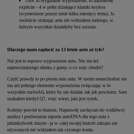
choć to oryginalne wyposażenie, to nadmienię
explicite - 4 w pełni działające klamki keyless
(wymienione przeze mnie kilka miesięcy temu). Ja
osobiście szukając auta nie widziałem żadnego, w
którym wszystkie działałyby bez zarzutu.
Dlaczego mam zapłacić za 13 letnie auto aż tyle?
Nie jest to topowo wyposażone auto. Nie ma też 
najmocniejszego silnika z gamy, o co więc chodzi?
Część prawdy to po prostu stan auta. W moim samochodzie nie 
ma ani jednego elementu wyposażenia (włączając w to 
wszystkie żarówki), który by nie działał, tak jak powinien. Sam 
szukałem kiedyś Q7, więc wiem, jaki jest rynek.
Kolejny powód to historia. Naprawdę zachęcam do wnikliwej 
analizy i porównania raportu autoDNA dla tego auta z 
jakimkolwiek innym - ja w całej swojej historii zakupu aut 
używanych nie widziałem tak czystego konta.