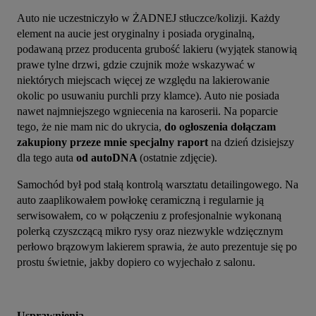
Auto nie uczestniczyło w ŻADNEJ stłuczce/kolizji. Każdy 
element na aucie jest oryginalny i posiada oryginalną, 
podawaną przez producenta grubość lakieru (wyjątek stanowią 
prawe tylne drzwi, gdzie czujnik może wskazywać w 
niektórych miejscach więcej ze względu na lakierowanie 
okolic po usuwaniu purchli przy klamce). Auto nie posiada 
nawet najmniejszego wgniecenia na karoserii. Na poparcie 
tego, że nie mam nic do ukrycia, 
do ogłoszenia dołączam 
zakupiony przeze mnie specjalny raport
 na dzień dzisiejszy 
dla tego auta 
od autoDNA 
(ostatnie zdjęcie).
Samochód był pod stałą kontrolą warsztatu detailingowego. Na 
auto zaaplikowałem powłokę ceramiczną i regularnie ją 
serwisowałem, co w połączeniu z profesjonalnie wykonaną 
polerką czyszczącą mikro rysy oraz niezwykle wdzięcznym 
perłowo brązowym lakierem sprawia, że auto prezentuje się po 
prostu świetnie, jakby dopiero co wyjechało z salonu.
Usprawnienia