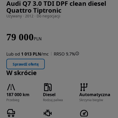
Audi Q7 3.0 TDI DPF clean diesel
Zdjęcie 1 z 27
Quattro Tiptronic
Używany · 2012 · Do negocjacji
79 000
PLN
Lub od
1 013 PLN
/mc
RRSO 9.7%
Sprawdź ofertę
W skrócie
187 000 km
Diesel
Automatyczna
Przebieg
Rodzaj paliwa
Skrzynia biegów