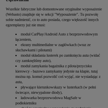
Wszelkie fabryczne lub domontowane oryginalne wyposażenie 
(Webasto) znajduje się w sekcji "Wyposażenie". Tu pozwolę 
sobie nadmienić, co to auto posiada, czego większość innych 
egzemplarzy już nie musi:
moduł CarPlay/Android Auto z bezprzewodowym
łączeniem,
ekrany multimedialne w zagłówkach (wraz ze
słuchawkami i pilotami)
moduł składania lusterek po zamknięciu auta (widać
czy zamknęliśmy auto),
moduł zamykania bagażnika z pilota/przycisku
kierowcy - bazowo zamykamy jedynie na klapie, tutaj
można np. komuś pozwolić coś wyjąć, nie wysiadając z
auta,
pływające kierunkowskazy w lusterkach (w pełni
świecące, niewypalone diody),
ładowarka bezprzewodowa MagSafe w
podłokietniku