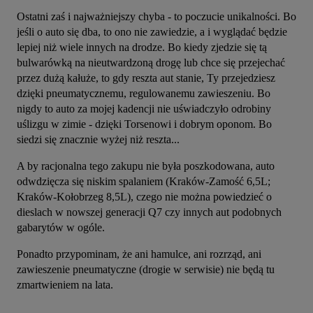
Ostatni zaś i najważniejszy chyba - to poczucie unikalności. Bo 
jeśli o auto się dba, to ono nie zawiedzie, a i wyglądać będzie 
lepiej niż wiele innych na drodze. Bo kiedy zjedzie się tą 
bulwarówką na nieutwardzoną drogę lub chce się przejechać 
przez dużą kałuże, to gdy reszta aut stanie, Ty przejedziesz 
dzięki pneumatycznemu, regulowanemu zawieszeniu. Bo 
nigdy to auto za mojej kadencji nie uświadczyło odrobiny 
uślizgu w zimie - dzięki Torsenowi i dobrym oponom. Bo 
siedzi się znacznie wyżej niż reszta...
A by racjonalna tego zakupu nie była poszkodowana, auto 
odwdzięcza się niskim spalaniem (Kraków-Zamość 6,5L; 
Kraków-Kołobrzeg 8,5L), czego nie można powiedzieć o 
dieslach w nowszej generacji Q7 czy innych aut podobnych 
gabarytów w ogóle.
Ponadto przypominam, że ani hamulce, ani rozrząd, ani 
zawieszenie pneumatyczne (drogie w serwisie) nie będą tu 
zmartwieniem na lata.