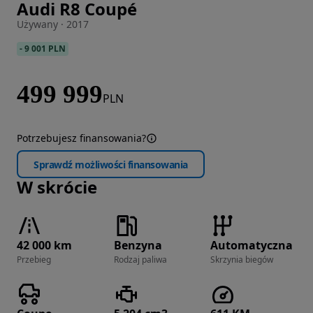
Audi R8 Coupé
Zdjęcie 1 z 20
Używany · 2017
-
9 001 PLN
499 999
PLN
Potrzebujesz finansowania?
Sprawdź możliwości finansowania
W skrócie
42 000 km
Benzyna
Automatyczna
Przebieg
Rodzaj paliwa
Skrzynia biegów