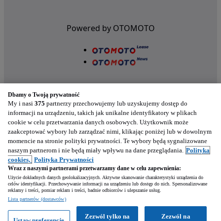
Powered by OTOMOTO
Dbamy o Twoją prywatność
My i nasi
375
partnerzy przechowujemy lub uzyskujemy dostęp do
informacji na urządzeniu, takich jak unikalne identyfikatory w plikach
cookie w celu przetwarzania danych osobowych. Użytkownik może
Nasze aplikacje w twoim telefonie
zaakceptować wybory lub zarządzać nimi, klikając poniżej lub w dowolnym
momencie na stronie polityki prywatności. Te wybory będą sygnalizowane
naszym partnerom i nie będą miały wpływu na dane przeglądania.
Polityka
cookies,
Polityka Prywatności
Wraz z naszymi partnerami przetwarzamy dane w celu zapewnienia:
Użycie dokładnych danych geolokalizacyjnych. Aktywne skanowanie charakterystyki urządzenia do
celów identyfikacji. Przechowywanie informacji na urządzeniu lub dostęp do nich. Spersonalizowane
reklamy i treści, pomiar reklam i treści, badnie odbiorców i ulepszanie usług.
Napisz
Lista partnerów (dostawców)
Zezwól tylko na
Zezwól na
Ustaw preferencje