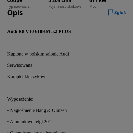
Coupe
5 204 cm3
611 KM
Typ nadwozia
Pojemność skokowa
Moc
Opis
Zgłoś
Audi R8 V10 610KM 5.2 PLUS
Kupiona w polskim salonie Audi
Serwisowana
Komplet kluczyków
Wyposażenie:
◦ Nagłośnienie Bang & Olufsen
◦ Aluminiowe felgi 20"
◦ Ceramiczne tarcze hamulcowe