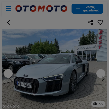
Zacznij
sprzedawać
1
/
20