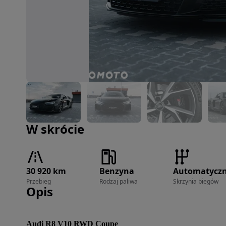
Zdjęcie 1 z 39
W skrócie
30 920 km
Benzyna
Automatycz
Przebieg
Rodzaj paliwa
Skrzynia biegów
Opis
Audi R8 V10 RWD Coupe