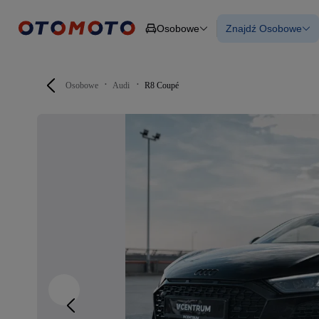
Osobowe
Znajdź Osobowe
Osobowe
Ciężarowe
Wszystkie samo
Budowlane
Używane
Dostawcze
Nowe samocho
Motocykle
Samochody elek
Osobowe
Audi
R8 Coupé
Przyczepy
Z finansowanie
Rolnicze
Z leasingiem
Części
Auta zweryfiko