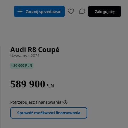
Zacznij sprzedawać
Zaloguj się
Audi R8 Coupé
Używany · 2021
-
30 000 PLN
589 900
PLN
Potrzebujesz finansowania?
Sprawdź możliwości finansowania