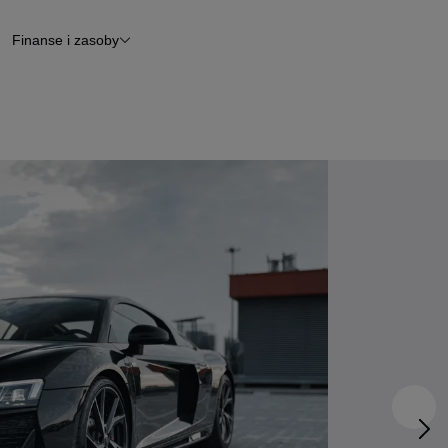
Finanse i zasoby
chody
Finansowanie
Leasing
dy
Narzędzie do wyceny samochodu
tryczne
Raport z inspekcji
m
Raport historii pojazdu
Otomoto News
wane