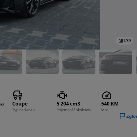
1
/
39
na
Coupe
5 204 cm3
540 KM
Typ nadwozia
Pojemność skokowa
Moc
Zgło