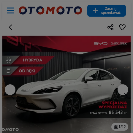
Zacznij
sprzedawać
1
/
12