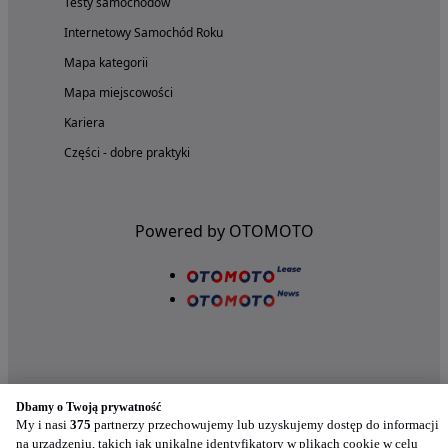
Testy samochodów
Internetowy Samochód Roku
Mapa kategorii
Mapa miejscowości
Kariera
Części - dobre praktyki
Powered by OTOMOTO
Dbamy o Twoją prywatność
My i nasi
375
partnerzy przechowujemy lub uzyskujemy dostęp do informacji
Nasze aplikacje w twoim telefonie
na urządzeniu, takich jak unikalne identyfikatory w plikach cookie w celu