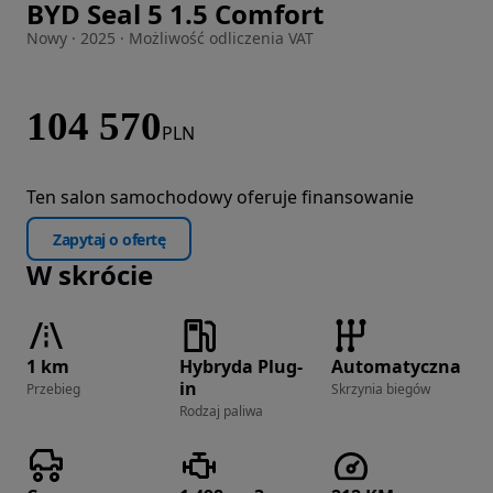
BYD Seal 5 1.5 Comfort
Zdjęcie 1 z 12
Nowy · 2025 · Możliwość odliczenia VAT
104 570
PLN
Ten salon samochodowy oferuje finansowanie
Zapytaj o ofertę
W skrócie
1 km
Hybryda Plug-
Automatyczna
in
Przebieg
Skrzynia biegów
Rodzaj paliwa