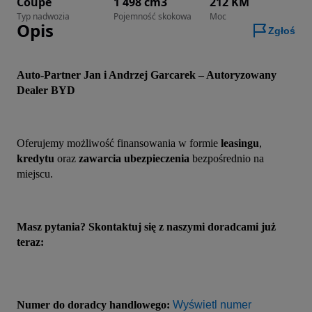
Coupe
1 498 cm3
212 KM
Typ nadwozia
Pojemność skokowa
Moc
Opis
Zgłoś
Auto-Partner Jan i Andrzej Garcarek – Autoryzowany 
Dealer BYD
Oferujemy możliwość finansowania w formie 
leasingu
, 
kredytu 
oraz 
zawarcia ubezpieczenia
 bezpośrednio na 
miejscu.
Masz pytania? Skontaktuj się z naszymi doradcami już 
teraz:
Numer do doradcy handlowego:
Wyświetl numer