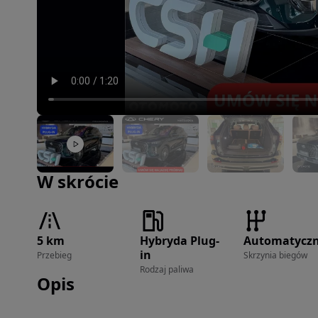
Zdjęcie 1 z 29
W skrócie
5 km
Hybryda Plug-
Automatycz
in
Przebieg
Skrzynia biegów
Rodzaj paliwa
Opis