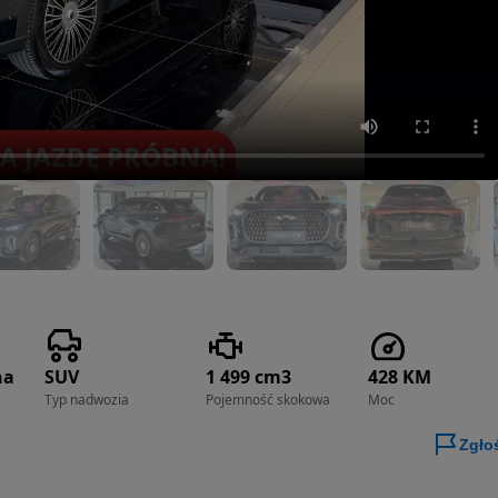
na
SUV
1 499 cm3
428 KM
Typ nadwozia
Pojemność skokowa
Moc
Zgło