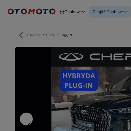
Osobowe
Znajdź Osobowe
Osobowe
Ciężarowe
Wszystkie samo
Budowlane
Używane
Dostawcze
Nowe samocho
Motocykle
Samochody elek
Osobowe
Chery
Tiggo 9
Przyczepy
Z finansowanie
Rolnicze
Z leasingiem
Części
Auta zweryfiko