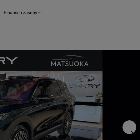
Finanse i zasoby
chody
Finansowanie
Leasing
dy
Narzędzie do wyceny samochodu
tryczne
Raport z inspekcji
m
Raport historii pojazdu
Otomoto News
wane