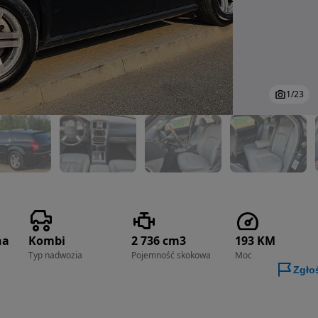
1
/
23
na
Kombi
2 736 cm3
193 KM
Typ nadwozia
Pojemność skokowa
Moc
Zgło