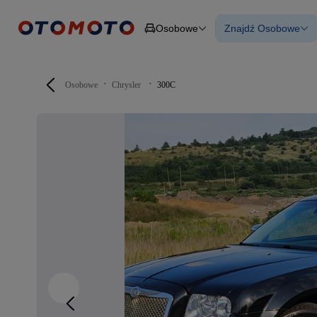
Osobowe
Znajdź Osobowe
Osobowe
Ciężarowe
Wszystkie samo
Budowlane
Używane
Dostawcze
Nowe samocho
Motocykle
Samochody elek
Osobowe
Chrysler
300C
Przyczepy
Z finansowanie
Rolnicze
Z leasingiem
Części
Auta zweryfiko