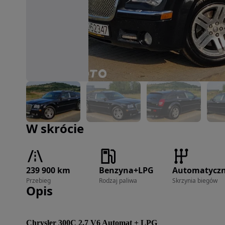
Zdjęcie 1 z 23
W skrócie
239 900 km
Benzyna+LPG
Automatycz
Przebieg
Rodzaj paliwa
Skrzynia biegów
Opis
Chrysler 300C 2.7 V6 Automat + LPG