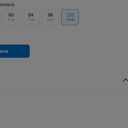
iesiące)
60
84
96
120
5 lat
7 lat
8 lat
10 lat
anie