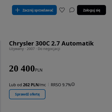
Zacznij sprzedawać
Zaloguj się
Chrysler 300C 2.7 Automatik
Używany · 2007 · Do negocjacji
20 400
PLN
Lub od
262 PLN
/mc
RRSO 9.7%
Sprawdź ofertę