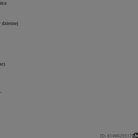
nica
 dziennej
ne)
.
ID
:
6149025517