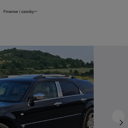
Finanse i zasoby
chody
Finansowanie
Leasing
dy
Narzędzie do wyceny samochodu
tryczne
Raport z inspekcji
m
Raport historii pojazdu
Otomoto News
wane