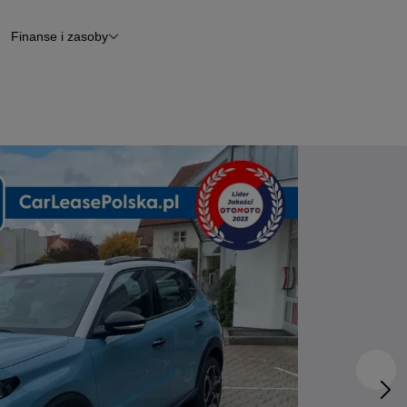
Finanse i zasoby
chody
Finansowanie
Leasing
dy
Narzędzie do wyceny samochodu
tryczne
Raport z inspekcji
m
Raport historii pojazdu
Otomoto News
wane