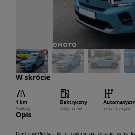
Zdjęcie 1 z 21
W skrócie
1 km
Elektryczny
Automatycz
Przebieg
Rodzaj paliwa
Skrzynia biegów
Opis
Car Lease Polska
 - lider na rynku sprzedaży samochodów, 