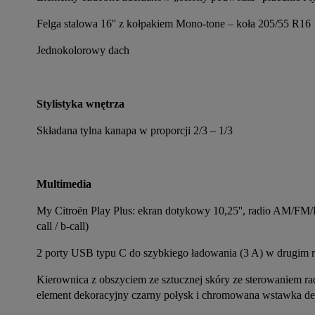
Felga stalowa 16'' z kołpakiem Mono-tone – koła 205/55 R16
Jednokolorowy dach
Stylistyka wnętrza
Składana tylna kanapa w proporcji 2/3 – 1/3
Multimedia
My Citroën Play Plus: ekran dotykowy 10,25'', radio AM/F
call / b-call)
2 porty USB typu C do szybkiego ładowania (3 A) w drugim r
Kierownica z obszyciem ze sztucznej skóry ze sterowaniem r
element dekoracyjny czarny połysk i chromowana wstawka de