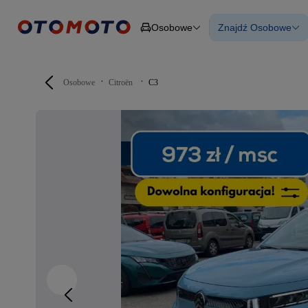
Osobowe
Znajdź Osobowe
Osobowe
Ciężarowe
Wszystkie samo
Budowlane
Używane
Dostawcze
Nowe samocho
Motocykle
Samochody elek
Osobowe
Citroën
C3
Przyczepy
Z finansowanie
Rolnicze
Z leasingiem
Części
Auta zweryfiko