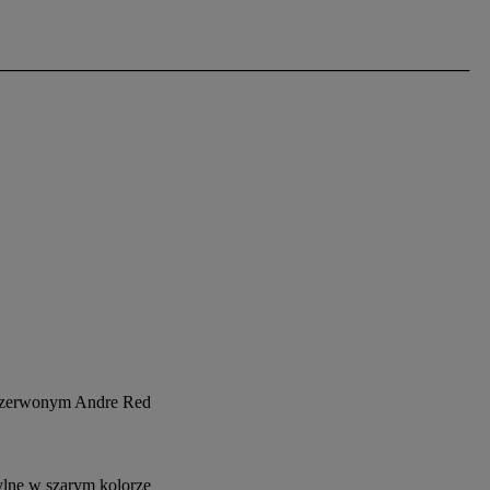
───────────────────────────────────────
 czerwonym Andre Red
ylne w szarym kolorze