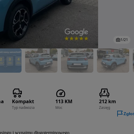
1
/
21
na
Kompakt
113 KM
212 km
Typ nadwozia
Moc
Zasięg
Zgło
leasingu i wynajmu długoterminowego