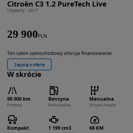
Citroën C3 1.2 PureTech Live
Zdjęcie 1 z 13
Używany · 2017
29 900
PLN
Ten salon samochodowy oferuje finansowanie
Zapytaj o ofertę
W skrócie
98 000 km
Benzyna
Manualna
Przebieg
Rodzaj paliwa
Skrzynia biegów
Kompakt
1 199 cm3
68 KM