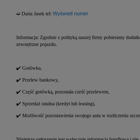
➫ Daria Jasek tel: 
Wyświetl numer
Informacja: Zgodnie z polityką naszej firmy pobieramy dodatk
zewnętrzne pojazdu.
✔️ Gotówka,
✔️ Przelew bankowy,
✔️ Część gotówką, pozostała cześć przelewem,
✔️ Sprzedaż ratalna (kredyt lub leasing),
✔️ Możliwość pozostawienia swojego auta w rozliczeniu szcz
Niniejsze ogłoszenie jest wyłącznie informacją handlową i nie