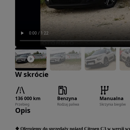
Zdjęcie 1 z 38
W skrócie
136 000 km
Benzyna
Manualna
Przebieg
Rodzaj paliwa
Skrzynia biegów
Opis
❖ Oferujemy do sprzedaży pojazd Citroen C3 w wersji 