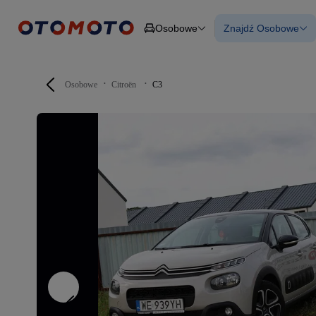
Osobowe
Znajdź Osobowe
Osobowe
Ciężarowe
Wszystkie samo
Budowlane
Używane
Dostawcze
Nowe samocho
Motocykle
Samochody elek
Osobowe
Citroën
C3
Przyczepy
Z finansowanie
Rolnicze
Z leasingiem
Części
Auta zweryfiko