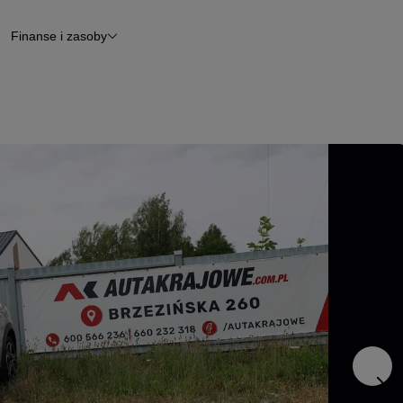
Finanse i zasoby
chody
Finansowanie
Leasing
dy
Narzędzie do wyceny samochodu
tryczne
Raport z inspekcji
m
Raport historii pojazdu
Otomoto News
wane