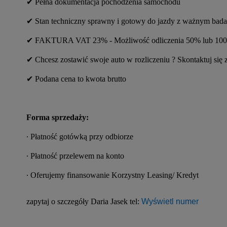
✔︎ Pełna dokumentacja pochodzenia samochodu
✔︎ Stan techniczny sprawny i gotowy do jazdy z ważnym bad
✔︎ FAKTURA VAT 23% - Możliwość odliczenia 50% lub 1
✔︎ Chcesz zostawić swoje auto w rozliczeniu ? Skontaktuj się z
✔︎ Podana cena to kwota brutto
Forma sprzedaży:
∙ Płatność gotówką przy odbiorze
∙ Płatność przelewem na konto
∙ Oferujemy finansowanie Korzystny Leasing/ Kredyt
zapytaj o szczegóły Daria Jasek tel: 
Wyświetl numer