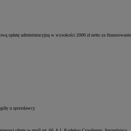
ową opłatę administracyjną w wysokości 2000 zł netto za finansowanie
egóły u sprzedawcy
 stanowi oferty w myśl art. 66, § 1. Kodeksu Cywilnego. Sprzedający 