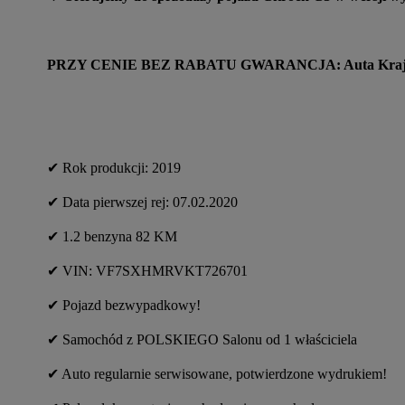
PRZY CENIE BEZ RABATU GWARANCJA: Auta Krajowe P
✔︎ Rok produkcji: 2019
✔︎ Data pierwszej rej: 07.02.2020
✔︎ 1.2 benzyna 82 KM
✔︎ VIN: VF7SXHMRVKT726701
✔︎ Pojazd bezwypadkowy!
✔︎ Samochód z POLSKIEGO Salonu od 1 właściciela
✔︎ Auto regularnie serwisowane, potwierdzone wydrukiem!