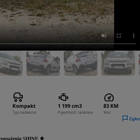
Kompakt
1 199 cm3
83 KM
Typ nadwozia
Pojemność skokowa
Moc
Zgło
wyposażenia SHINE ❖