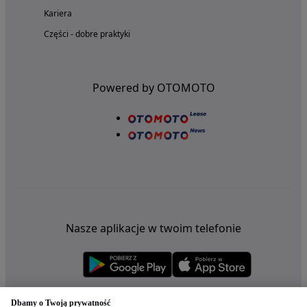
Kariera
Części - dobre praktyki
Powered by OTOMOTO
Nasze aplikacje w twoim telefonie
Dbamy o Twoją prywatność