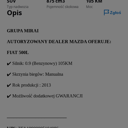
SUV
875 cm3
105 KM
Typ nadwozia
Pojemność skokowa
Moc
Opis
Zgłoś
GRUPA MIRAI
AUTORYZOWANY DEALER MAZDA OFERUJE:
FIAT 500L
✔️ Silnik: 0.9 (Benzynowy) 105KM
✔️ Skrzynia biegów: Manualna
✔️ Rok produkcji : 2013
✔️ Możliwość dodatkowej GWARANCJI
───────────────────