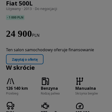
Fiat 500L
Zdjęcie 1 z 29
Używany · 2013 · Do negocjacji
-
1 000 PLN
24 900
PLN
Ten salon samochodowy oferuje finansowanie
Zapytaj o ofertę
W skrócie
126 140 km
Benzyna
Manualna
Przebieg
Rodzaj paliwa
Skrzynia biegów