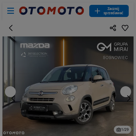
Zacznij
sprzedawać
1
/
29