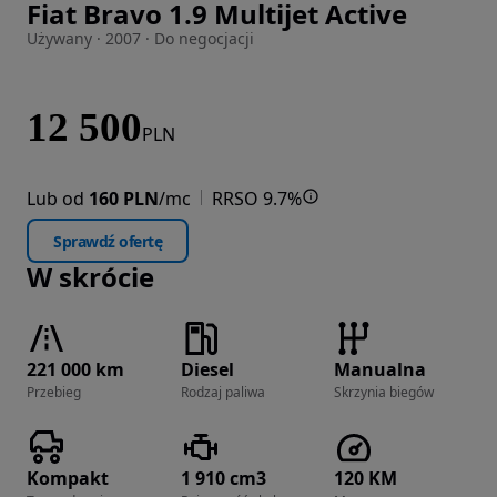
Fiat Bravo 1.9 Multijet Active
Zdjęcie 1 z 23
Używany · 2007 · Do negocjacji
12 500
PLN
Lub od
160 PLN
/mc
RRSO 9.7%
Sprawdź ofertę
W skrócie
221 000 km
Diesel
Manualna
Przebieg
Rodzaj paliwa
Skrzynia biegów
Kompakt
1 910 cm3
120 KM