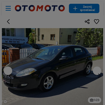
Zacznij
sprzedawać
1
/
23