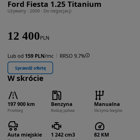
Ford Fiesta 1.25 Titanium
Zdjęcie 1 z 34
Używany · 2009 · Do negocjacji
12 400
PLN
Lub od
159 PLN
/mc
RRSO 9.7%
Sprawdź ofertę
W skrócie
197 900 km
Benzyna
Manualna
Przebieg
Rodzaj paliwa
Skrzynia biegów
Auta miejskie
1 242 cm3
82 KM