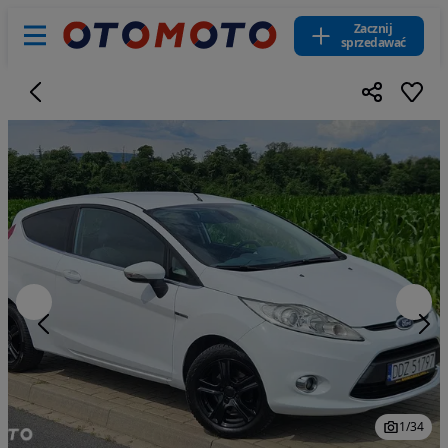
Zacznij
sprzedawać
1
/
34