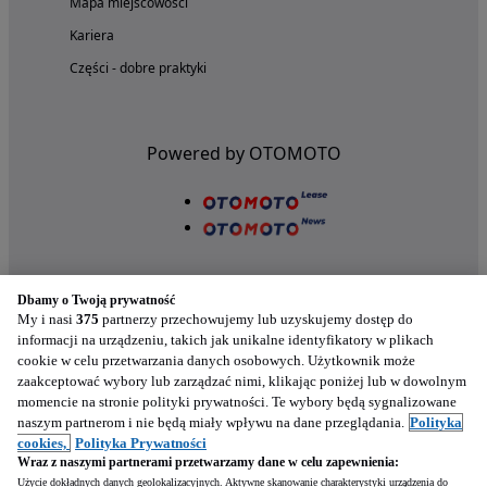
Mapa miejscowości
Kariera
Części - dobre praktyki
Powered by OTOMOTO
Dbamy o Twoją prywatność
My i nasi
375
partnerzy przechowujemy lub uzyskujemy dostęp do
informacji na urządzeniu, takich jak unikalne identyfikatory w plikach
cookie w celu przetwarzania danych osobowych. Użytkownik może
Nasze aplikacje w twoim telefonie
zaakceptować wybory lub zarządzać nimi, klikając poniżej lub w dowolnym
momencie na stronie polityki prywatności. Te wybory będą sygnalizowane
naszym partnerom i nie będą miały wpływu na dane przeglądania.
Polityka
cookies,
Polityka Prywatności
Wraz z naszymi partnerami przetwarzamy dane w celu zapewnienia:
Użycie dokładnych danych geolokalizacyjnych. Aktywne skanowanie charakterystyki urządzenia do