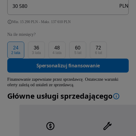
PLN
Min. 15 290 PLN - Maks. 137 610 PLN
Na ile miesięcy?
24
36
48
60
72
2 lata
3 lata
4 lata
5 lat
6 lat
Spersonalizuj finansowanie
Finansowanie zapewniane przez sprzedawcę. Ostateczne warunki
oferty zależą od ustaleń ze sprzedawcą.
Główne usługi sprzedającego