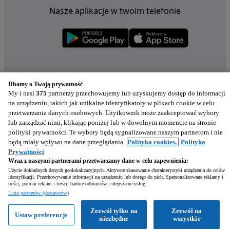
Nasze aplikacje w twoim telefonie
Dbamy o Twoją prywatność
My i nasi
375
partnerzy przechowujemy lub uzyskujemy dostęp do informacji
na urządzeniu, takich jak unikalne identyfikatory w plikach cookie w celu
przetwarzania danych osobowych. Użytkownik może zaakceptować wybory
lub zarządzać nimi, klikając poniżej lub w dowolnym momencie na stronie
polityki prywatności. Te wybory będą sygnalizowane naszym partnerom i nie
będą miały wpływu na dane przeglądania.
Polityka cookies,
Polityka
Prywatności
Wraz z naszymi partnerami przetwarzamy dane w celu zapewnienia:
Użycie dokładnych danych geolokalizacyjnych. Aktywne skanowanie charakterystyki urządzenia do celów
identyfikacji. Przechowywanie informacji na urządzeniu lub dostęp do nich. Spersonalizowane reklamy i
treści, pomiar reklam i treści, badnie odbiorców i ulepszanie usług.
Napisz
Lista partnerów (dostawców)
Zezwól tylko na
Zezwól na
Ustaw preferencje
Zadzwoń
WhatsApp
niezbędne
wszystkie