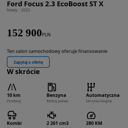
Ford Focus 2.3 EcoBoost ST X
Zdjęcie 1 z 38
Nowy · 2025
152 900
PLN
Ten salon samochodowy oferuje finansowanie
Zapytaj o ofertę
W skrócie
10 km
Benzyna
Automatyczna
Przebieg
Rodzaj paliwa
Skrzynia biegów
Kombi
2 261 cm3
280 KM