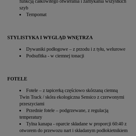
funkcją całkowitego otwierania i zamykania wszystkich
szyb
Tempomat
STYLISTYKA I WYGLĄD WNĘTRZA
Dywaniki podłogowe – z przodu i z tyłu, welurowe
Podsufitka - w ciemnej tonacji
FOTELE
Fotele – z tapicerką częściowo skórzaną ciemną
Twin Track / skóra ekologiczna Sensico z czerwonymi
przeszyciami
Przednie fotele – podgrzewane, z regulacją
temperatury
Tylna kanapa - oparcie składane w proporcji 60:40 z
otworem do przewozu nart i składanym podłokietnikiem