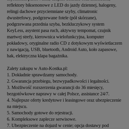
reflektory biksenonowe z LED do jazdy dziennej, halogeny, 
relingi dachowe przyciemniane szyby, climatronic 
dwustrefowy, podgrzewane fotele (pół skórzane), 
podgrzewana przednia szyba, bezkluczykowy system 
KeyLess, asystent pasa ruch, aktywny tempomat, czujnik 
martwej strefy, kierownica wielofunkcyjna, komputer 
pokładowy, oryginalne radio CD z dotykowym wyświetlaczem 
z nawigacją, USB, bluetooth, Android Auto, koło zapasowe, 
hak, elektryczna klapa bagażnika.

Zalety zakupu w Auto-Kostka.pl:

1. Dokładnie sprawdzamy samochody.

2. Gwarancja przebiegu, bezwypadkowości i legalności.

3. Możliwość rozszerzenia gwarancji do 36 miesięcy, 
bezgotówkowe naprawy w całej Polsce, assistance 24/7.

4. Najlepsze oferty kredytowe i leasingowe oraz ubezpieczenie 
na miejscu.

5. Samochody gotowe do rejestracji.

6. Kompleksowe zaplecze serwisowe.

7. Ubezpieczenie na dojazd w cenie; opcja dostawy pod 