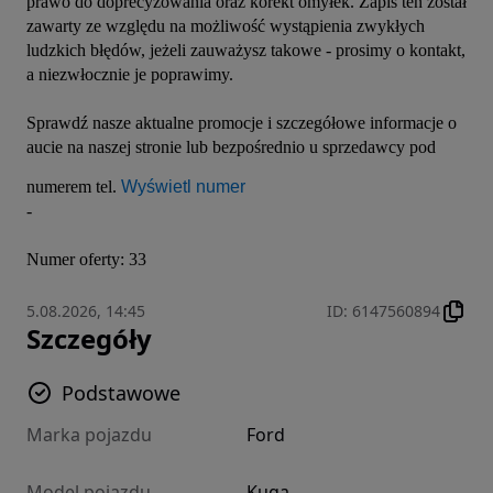
prawo do doprecyzowania oraz korekt omyłek. Zapis ten został 
zawarty ze względu na możliwość wystąpienia zwykłych 
ludzkich błędów, jeżeli zauważysz takowe - prosimy o kontakt, 
a niezwłocznie je poprawimy.

Sprawdź nasze aktualne promocje i szczegółowe informacje o 
aucie na naszej stronie lub bezpośrednio u sprzedawcy pod 
numerem tel. 
Wyświetl numer
- 

Numer oferty: 33
5.08.2026, 14:45
ID
:
6147560894
Szczegóły
Podstawowe
Marka pojazdu
Ford
Model pojazdu
Kuga