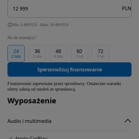
PLN
Min. 6 499 PLN - Maks. 58 499 PLN
Na ile miesięcy?
24
36
48
60
72
2 lata
3 lata
4 lata
5 lat
6 lat
Spersonalizuj finansowanie
Finansowanie zapewniane przez sprzedawcę. Ostateczne warunki
oferty zależą od ustaleń ze sprzedawcą.
Wyposażenie
Audio i multimedia
Apple CarPlay