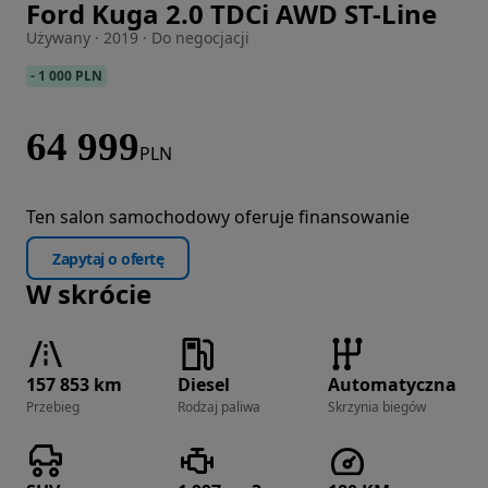
Ford Kuga 2.0 TDCi AWD ST-Line
Zdjęcie 1 z 39
Używany · 2019 · Do negocjacji
-
1 000 PLN
64 999
PLN
Ten salon samochodowy oferuje finansowanie
Zapytaj o ofertę
W skrócie
157 853 km
Diesel
Automatyczna
Przebieg
Rodzaj paliwa
Skrzynia biegów