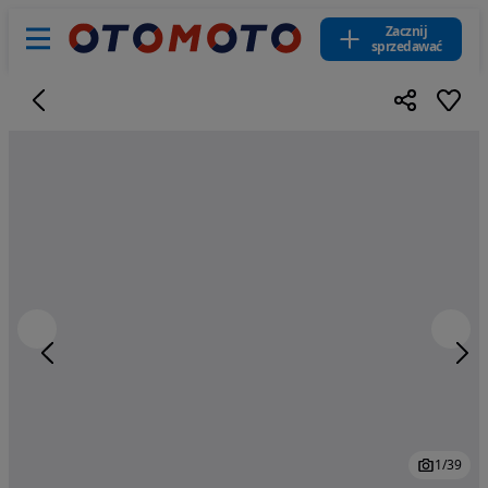
Zacznij
sprzedawać
1
/
39