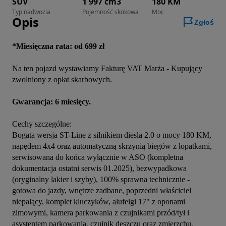
SUV
1 997 cm3
180 KM
Typ nadwozia
Pojemność skokowa
Moc
Opis
Zgłoś
*Miesięczna rata: od 699 zł
Na ten pojazd wystawiamy Fakturę VAT Marża - Kupujący 
zwolniony z opłat skarbowych.

Gwarancja: 6 miesięcy.
Cechy szczególne:

Bogata wersja ST-Line z silnikiem diesla 2.0 o mocy 180 KM, 
napędem 4x4 oraz automatyczną skrzynią biegów z łopatkami, 
serwisowana do końca wyłącznie w ASO (kompletna 
dokumentacja ostatni serwis 01.2025), bezwypadkowa 
(oryginalny lakier i szyby), 100% sprawna technicznie - 
gotowa do jazdy, wnętrze zadbane, poprzedni właściciel 
niepalący, komplet kluczyków, alufelgi 17" z oponami 
zimowymi, kamera parkowania z czujnikami przód/tył i 
asystentem parkowania, czujnik deszczu oraz zmierzchu, 