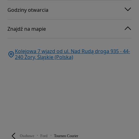
Godziny otwarcia
Znajdź na mapie
Kolejowa 7 wjazd od ul. Nad Rudą droga 935 - 44-
240 Żory, Śląskie (Polska)
Osobowe
Ford
Tourneo Courier