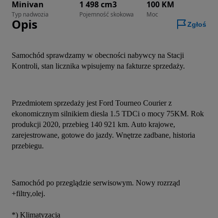
Minivan
1 498 cm3
100 KM
Typ nadwozia
Pojemność skokowa
Moc
Opis
Zgłoś
Samochód sprawdzamy w obecności nabywcy na Stacji 
Kontroli, stan licznika wpisujemy na fakturze sprzedaży.
Przedmiotem sprzedaży jest Ford Tourneo Courier z 
ekonomicznym silnikiem diesla 1.5 TDCi o mocy 75KM. Rok 
produkcji 2020, przebieg 140 921 km. Auto krajowe, 
zarejestrowane, gotowe do jazdy. Wnętrze zadbane, historia 
przebiegu.
Samochód po przeglądzie serwisowym. Nowy rozrząd 
+filtry,olej.
*) Klimatyzacja