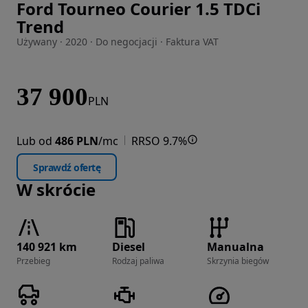
Ford Tourneo Courier 1.5 TDCi
Zdjęcie 1 z 32
Trend
Używany · 2020 · Do negocjacji · Faktura VAT
37 900
PLN
Lub od
486 PLN
/mc
RRSO 9.7%
Sprawdź ofertę
W skrócie
140 921 km
Diesel
Manualna
Przebieg
Rodzaj paliwa
Skrzynia biegów