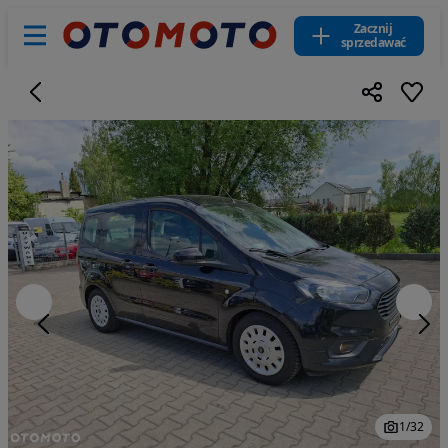
Zacznij
sprzedawać
1
/
32