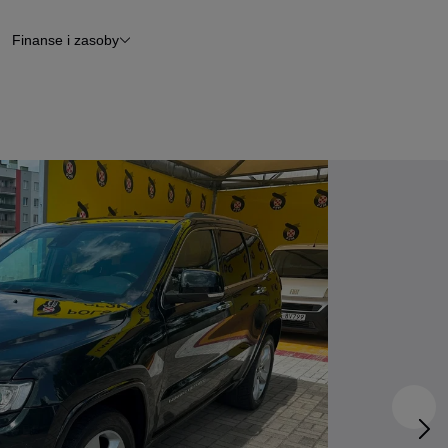
Finanse i zasoby
chody
Finansowanie
Leasing
dy
Narzędzie do wyceny samochodu
tryczne
Raport z inspekcji
m
Raport historii pojazdu
Otomoto News
wane