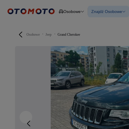
Osobowe
Znajdź Osobowe
Osobowe
Ciężarowe
Wszystkie samo
Budowlane
Używane
Dostawcze
Nowe samocho
Motocykle
Samochody elek
Osobowe
Jeep
Grand Cherokee
Przyczepy
Z finansowanie
Rolnicze
Z leasingiem
Części
Auta zweryfiko