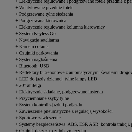
+ Elektrycznie regulowane i podgrzewane fotele przednie z pa
+ Wentylowane przednie fotele
+ Podgrzewane tylne siedzenia
+ Podgrzewana kierownica
+ Elektrycznie regulowana kolumna kierownicy
+ System Keyless Go
+ Nawigacja satelitarna
+ Kamera cofania
+ Czujniki parkowania
+ System nagłośnienia
+ Bluetooth, USB
+ Reflektory bi-xenonowe z automatycznymi światłami drogo
+ LED do jazdy dziennej, tylne lampy LED
+ 20" alufelgi
+ Elektrycznie składane, podgrzewane lusterka
+ Przyciemniane szyby tylne
+ System kontroli zjazdu i podjazdu
+ Zawieszenie pneumatyczne z regulacją wysokości
+ Sportowe zawieszenie
+ Systemy bezpieczeństwa: ABS, ESP, ASR, kontrola trakcji,
+ Czujnik deszczu, czujnik zmierzchu