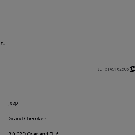
Y.
ID
:
6149162506
Jeep
Grand Cherokee
3.0 CRD Overland EU6