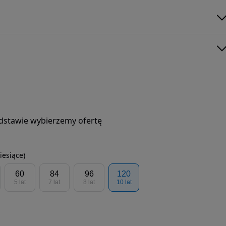
podstawie wybierzemy ofertę
iesiące)
60
84
96
120
5 lat
7 lat
8 lat
10 lat