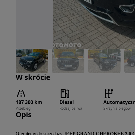
Zdjęcie 1 z 14
W skrócie
187 300 km
Diesel
Automatycz
Przebieg
Rodzaj paliwa
Skrzynia biegów
Opis
Oferujemy do sprzedaży 
JEEP GRAND CHEROKEE 3.0