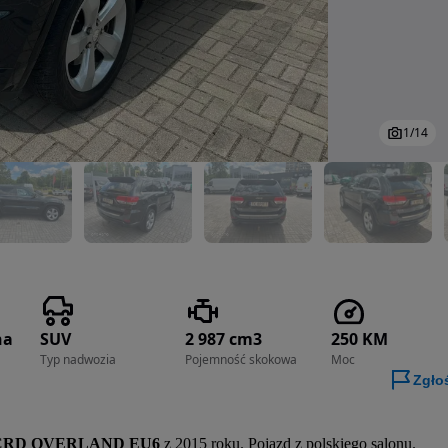
1
/
14
na
SUV
2 987 cm3
250 KM
Typ nadwozia
Pojemność skokowa
Moc
Zgło
 CRD OVERLAND EU6
 z 2015 roku. Pojazd z polskiego salonu. 