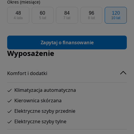
Okres (miesiące)
48
60
84
96
120
4 lata
5 lat
7 lat
8 lat
10 lat
Zapytaj o finansowanie
Wyposażenie
Komfort i dodatki
Klimatyzacja automatyczna
Kierownica skórzana
Elektryczne szyby przednie
Elektryczne szyby tylne