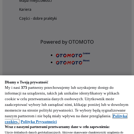
Mapa miejscowości
Kariera
Części - dobre praktyki
Powered by OTOMOTO
Dbamy o Twoją prywatność
My i nasi
375
partnerzy przechowujemy lub uzyskujemy dostęp do
informacji na urządzeniu, takich jak unikalne identyfikatory w plikach
cookie w celu przetwarzania danych osobowych. Użytkownik może
Nasze aplikacje w twoim telefonie
zaakceptować wybory lub zarządzać nimi, klikając poniżej lub w dowolnym
momencie na stronie polityki prywatności. Te wybory będą sygnalizowane
naszym partnerom i nie będą miały wpływu na dane przeglądania.
Polityka
cookies,
Polityka Prywatności
Wraz z naszymi partnerami przetwarzamy dane w celu zapewnienia:
Użycie dokładnych danych geolokalizacyjnych. Aktywne skanowanie charakterystyki urządzenia do