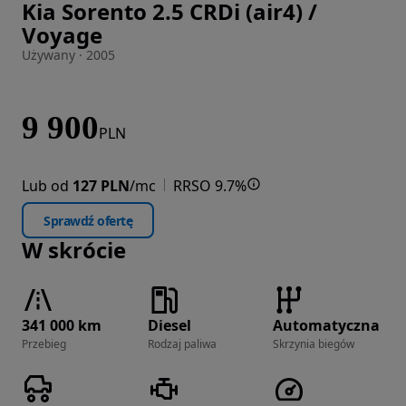
Kia Sorento 2.5 CRDi (air4) /
Zdjęcie 1 z 31
Voyage
Używany · 2005
9 900
PLN
Lub od
127 PLN
/mc
RRSO 9.7%
Sprawdź ofertę
W skrócie
341 000 km
Diesel
Automatyczna
Przebieg
Rodzaj paliwa
Skrzynia biegów