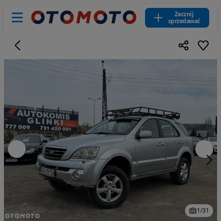
Zacznij
sprzedawać
1
/
31