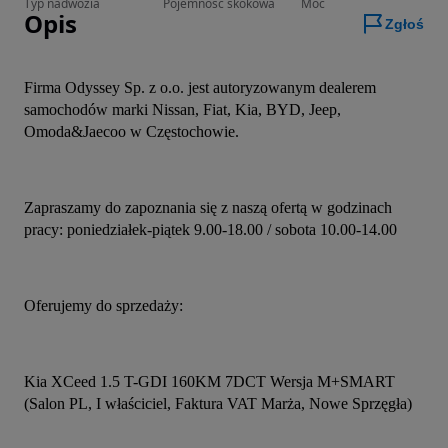
Typ nadwozia
Pojemność skokowa
Moc
Opis
Zgłoś
Firma Odyssey Sp. z o.o. jest autoryzowanym dealerem 
samochodów marki Nissan, Fiat, Kia, BYD, Jeep, 
Omoda&Jaecoo w Częstochowie.
Zapraszamy do zapoznania się z naszą ofertą w godzinach 
pracy: poniedziałek-piątek 9.00-18.00 / sobota 10.00-14.00
Oferujemy do sprzedaży:
Kia XCeed 1.5 T-GDI 160KM 7DCT Wersja M+SMART 
(Salon PL, I właściciel, Faktura VAT Marża, Nowe Sprzęgła)