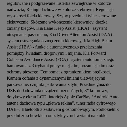
regulowane i podgrzewane lusterka zewnętrzne w kolorze 
nadwozia, Relingi dachowe w kolorze srebrnym, Regulacja 
wysokości fotela kierowcy, Szyby przednie i tylne sterowane 
elektrycznie, Skórzane wykończenie kierownicy, drążka 
zmiany biegów, Kia Lane Keep Assist (LKA) - asystent 
utrzymania pasa ruchu, Kia Driver Attention Assist (DAA) - 
system ostrzegania o zmęczeniu kierowcy, Kia High Beam 
Assist (HBA) - funkcja automatycznego przełączania 
pomiędzy światłami drogowymi i mijania, Kia Forward 
Collision Avoidance Assist (FCA) - system autonomicznego 
hamowania z 3 trybami pracy: miejskim, pozamiejskim oraz 
ochrony pieszego, Tempomat z ogranicznikiem prędkości, 
Kamera cofania z dynamicznymi liniami ułatwiającymi 
parkowanie, czujniki parkowania z tyłu, Przednie gniazdo 
USB do ładowania urządzeń przenośnych, 8” kolorowy, 
dotykowy ekran LCD, interfejs Apple CarPlay / Android Auto, 
antena dachowa typu „płetwa rekina”, tuner radia cyfrowego 
DAB+, Bluetooth z zestawem głośnomówiącym, Podłokietnik 
przedni ze schowkiem oraz tylny z uchwytami na kubki