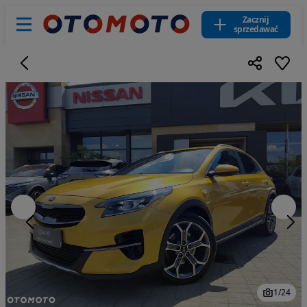
Zacznij
sprzedawać
1
/
24