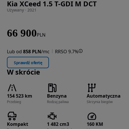
Kia XCeed 1.5 T-GDI M DCT
Zdjęcie 1 z 24
Używany · 2021
66 900
PLN
Lub od
858 PLN
/mc
RRSO 9.7%
Sprawdź ofertę
W skrócie
154 523 km
Benzyna
Automatyczna
Przebieg
Rodzaj paliwa
Skrzynia biegów
Kompakt
1 482 cm3
160 KM