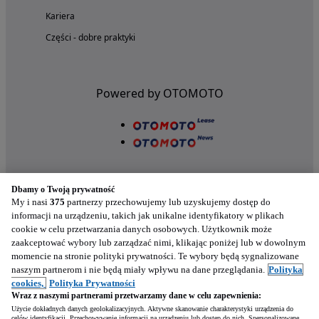
Kariera
Części - dobre praktyki
Powered by OTOMOTO
Dbamy o Twoją prywatność
My i nasi
375
partnerzy przechowujemy lub uzyskujemy dostęp do
informacji na urządzeniu, takich jak unikalne identyfikatory w plikach
cookie w celu przetwarzania danych osobowych. Użytkownik może
Nasze aplikacje w twoim telefonie
zaakceptować wybory lub zarządzać nimi, klikając poniżej lub w dowolnym
momencie na stronie polityki prywatności. Te wybory będą sygnalizowane
naszym partnerom i nie będą miały wpływu na dane przeglądania.
Polityka
cookies,
Polityka Prywatności
Wraz z naszymi partnerami przetwarzamy dane w celu zapewnienia:
Użycie dokładnych danych geolokalizacyjnych. Aktywne skanowanie charakterystyki urządzenia do
celów identyfikacji. Przechowywanie informacji na urządzeniu lub dostęp do nich. Spersonalizowane