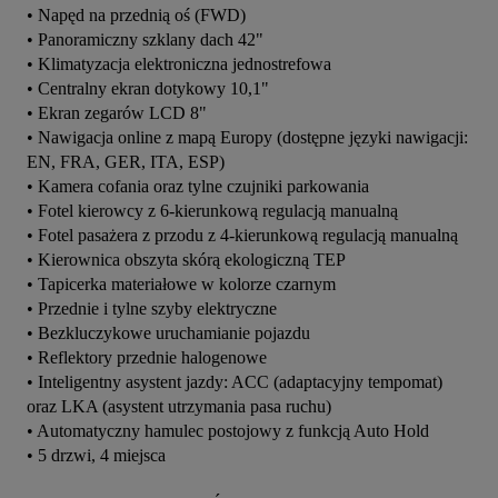
• Napęd na przednią oś (FWD)

• Panoramiczny szklany dach 42"

• Klimatyzacja elektroniczna jednostrefowa

• Centralny ekran dotykowy 10,1"

• Ekran zegarów LCD 8"

• Nawigacja online z mapą Europy (dostępne języki nawigacji: 
EN, FRA, GER, ITA, ESP)

• Kamera cofania oraz tylne czujniki parkowania

• Fotel kierowcy z 6-kierunkową regulacją manualną

• Fotel pasażera z przodu z 4-kierunkową regulacją manualną

• Kierownica obszyta skórą ekologiczną TEP

• Tapicerka materiałowe w kolorze czarnym

• Przednie i tylne szyby elektryczne

• Bezkluczykowe uruchamianie pojazdu

• Reflektory przednie halogenowe

• Inteligentny asystent jazdy: ACC (adaptacyjny tempomat) 
oraz LKA (asystent utrzymania pasa ruchu)

• Automatyczny hamulec postojowy z funkcją Auto Hold

• 5 drzwi, 4 miejsca
