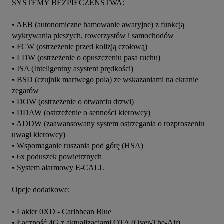
SYSTEMY BEZPIECZEŃSTWA:

• AEB (autonomiczne hamowanie awaryjne) z funkcją 
wykrywania pieszych, rowerzystów i samochodów

• FCW (ostrzeżenie przed kolizją czołową)

• LDW (ostrzeżenie o opuszczeniu pasa ruchu)

• ISA (Inteligentny asystent prędkości)

• BSD (czujnik martwego pola) ze wskazaniami na ekranie 
zegarów

• DOW (ostrzeżenie o otwarciu drzwi)

• DDAW (ostrzeżenie o senności kierowcy)

• ADDW (zaawansowany system ostrzegania o rozproszeniu 
uwagi kierowcy)

• Wspomaganie ruszania pod górę (HSA)

• 6x poduszek powietrznych

• System alarmowy E-CALL

Opcje dodatkowe:

• Lakier 0XD - Caribbean Blue

• Łączność 4G z aktualizacjami OTA (Over-The-Air)
