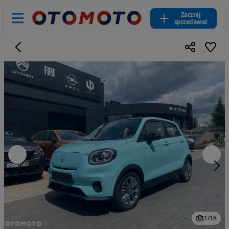
Zacznij
sprzedawać
1
/
18