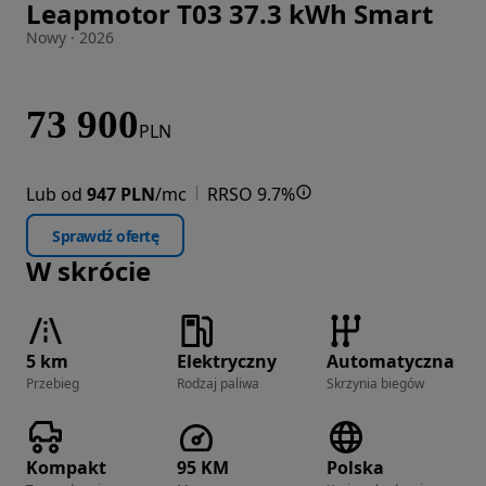
Leapmotor T03 37.3 kWh Smart
Zdjęcie 1 z 18
Nowy · 2026
73 900
PLN
Lub od
947 PLN
/mc
RRSO 9.7%
Sprawdź ofertę
W skrócie
5 km
Elektryczny
Automatyczna
Przebieg
Rodzaj paliwa
Skrzynia biegów
Kompakt
95 KM
Polska