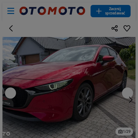
Zacznij
sprzedawać
1
/
29