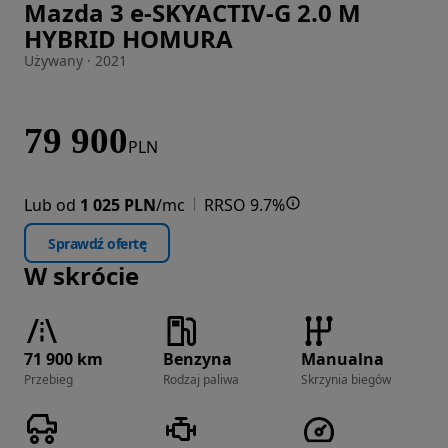
Mazda 3 e-SKYACTIV-G 2.0 M
Zdjęcie 1 z 29
HYBRID HOMURA
Używany · 2021
79 900
PLN
Lub od
1 025 PLN
/mc
RRSO 9.7%
Sprawdź ofertę
W skrócie
71 900 km
Benzyna
Manualna
Przebieg
Rodzaj paliwa
Skrzynia biegów