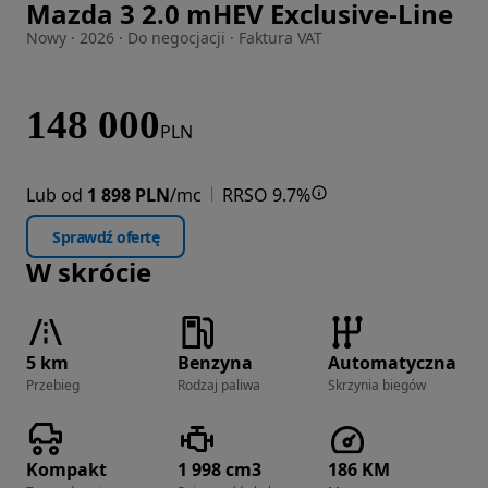
Mazda 3 2.0 mHEV Exclusive-Line
Zdjęcie 1 z 9
Nowy · 2026 · Do negocjacji · Faktura VAT
148 000
PLN
Lub od
1 898 PLN
/mc
RRSO 9.7%
Sprawdź ofertę
W skrócie
5 km
Benzyna
Automatyczna
Przebieg
Rodzaj paliwa
Skrzynia biegów
Kompakt
1 998 cm3
186 KM