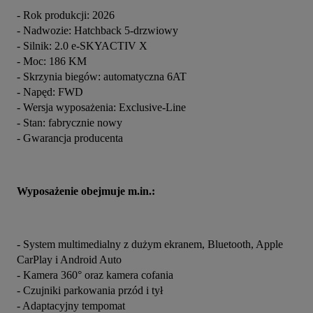
- Rok produkcji: 2026
- Nadwozie: Hatchback 5-drzwiowy
- Silnik: 2.0 e-SKYACTIV X
- Moc: 186 KM
- Skrzynia biegów: automatyczna 6AT
- Napęd: FWD 
- Wersja wyposażenia: Exclusive-Line
- Stan: fabrycznie nowy
- Gwarancja producenta
Wyposażenie obejmuje m.in.:
- System multimedialny z dużym ekranem, Bluetooth, Apple 
CarPlay i Android Auto
- Kamera 360° oraz kamera cofania
- Czujniki parkowania przód i tył
- Adaptacyjny tempomat