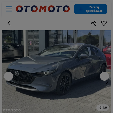
Zacznij
sprzedawać
1
/
9