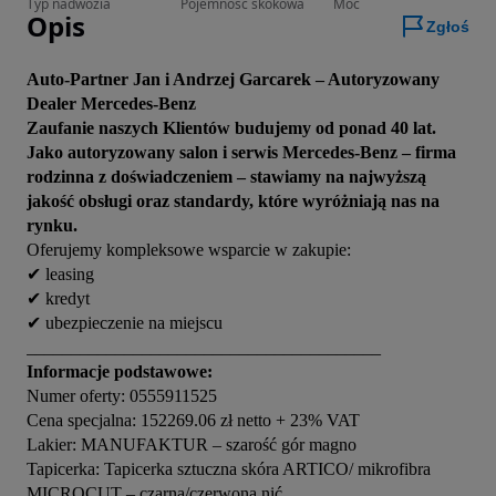
Typ nadwozia
Pojemność skokowa
Moc
Opis
Zgłoś
Auto-Partner Jan i Andrzej Garcarek – Autoryzowany 
Dealer Mercedes-Benz
Zaufanie naszych Klientów budujemy od ponad 40 lat. 
Jako autoryzowany salon i serwis Mercedes-Benz – firma 
rodzinna z doświadczeniem – stawiamy na najwyższą 
jakość obsługi oraz standardy, które wyróżniają nas na 
rynku.
Oferujemy kompleksowe wsparcie w zakupie:

✔ leasing

✔ kredyt

✔ ubezpieczenie na miejscu

Numer oferty: 0555911525

Cena specjalna: 152269.06 zł netto + 23% VAT

Lakier: MANUFAKTUR – szarość gór magno

Tapicerka: Tapicerka sztuczna skóra ARTICO/ mikrofibra 
MICROCUT – czarna/czerwona nić
