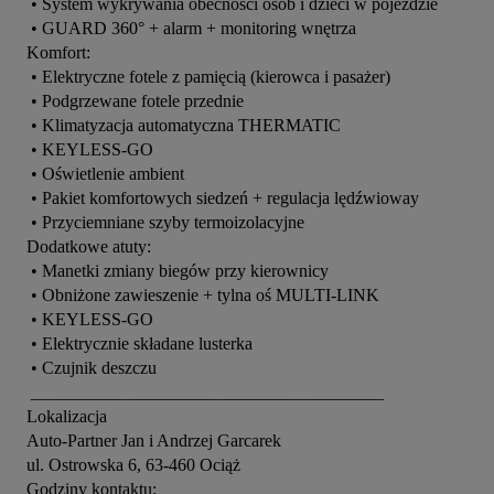
 • System wykrywania obecności osób i dzieci w pojeździe

 • GUARD 360° + alarm + monitoring wnętrza

Komfort:

 • Elektryczne fotele z pamięcią (kierowca i pasażer)

 • Podgrzewane fotele przednie

 • Klimatyzacja automatyczna THERMATIC

 • KEYLESS-GO

 • Oświetlenie ambient

 • Pakiet komfortowych siedzeń + regulacja lędźwioway

 • Przyciemniane szyby termoizolacyjne

Dodatkowe atuty:

 • Manetki zmiany biegów przy kierownicy

 • Obniżone zawieszenie + tylna oś MULTI-LINK

 • KEYLESS-GO

 • Elektrycznie składane lusterka

 • Czujnik deszczu

 ________________________________________

Lokalizacja

Auto-Partner Jan i Andrzej Garcarek

ul. Ostrowska 6, 63-460 Ociąż

Godziny kontaktu:
