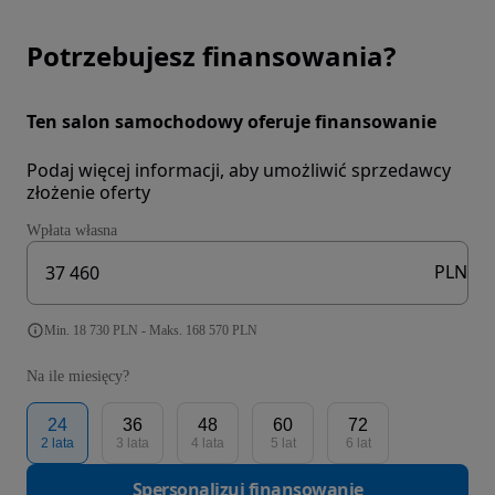
Potrzebujesz finansowania?
Ten salon samochodowy oferuje finansowanie
Podaj więcej informacji, aby umożliwić sprzedawcy
złożenie oferty
Wpłata własna
PLN
Min. 18 730 PLN - Maks. 168 570 PLN
Na ile miesięcy?
24
36
48
60
72
2 lata
3 lata
4 lata
5 lat
6 lat
Spersonalizuj finansowanie