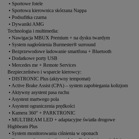
 • Sportowe fotele

 • Sportowa kierownica skórzana Nappa

 • Podsufitka czarna

 • Dywaniki AMG

Technologia i multimedia:

 • Nawigacja MBUX Premium + na dysku twardym

 • System nagłośnienia Burmester® surround

 • Bezprzewodowe ładowanie smartfona + Bluetooth

 • Dodatkowe porty USB

 • Mercedes me + Remote Services

Bezpieczeństwo i wsparcie kierowcy:

 • DISTRONIC Plus (aktywny tempomat)

 • Active Brake Assist (CPA) – system zapobiegania kolizjom

 • Aktywny asystent pasa ruchu

 • Asystent martwego pola

 • Asystent ograniczenia prędkości

 • Kamera 360° + PARKTRONIC

 • MULTIBEAM LED + adaptacyjne światła drogowe 
Highbeam Plus

 • System monitorowania ciśnienia w oponach
