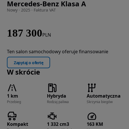
Mercedes-Benz Klasa A
Zdjęcie 1 z 14
Nowy · 2025 · Faktura VAT
187 300
PLN
Ten salon samochodowy oferuje finansowanie
Zapytaj o ofertę
W skrócie
1 km
Hybryda
Automatyczna
Przebieg
Rodzaj paliwa
Skrzynia biegów
Kompakt
1 332 cm3
163 KM