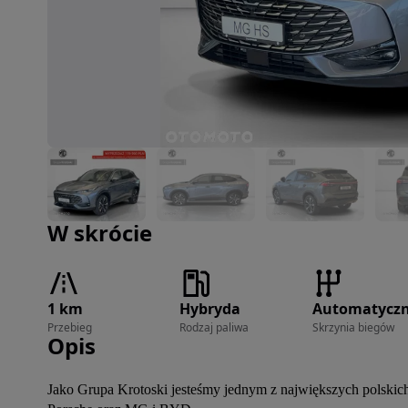
Zdjęcie 1 z 27
W skrócie
1 km
Hybryda
Automatycz
Przebieg
Rodzaj paliwa
Skrzynia biegów
Opis
Jako Grupa Krotoski jesteśmy jednym z największych polskic