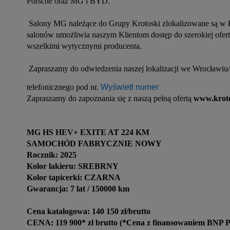
Porsche oraz MG i BYD.  

 Salony MG należące do Grupy Krotoski zlokalizowane są w Łodzi, Warszawie, Poznaniu, Wrocławiu oraz Katowicach. Liczba 
salonów umożliwia naszym Klientom dostęp do szerokiej ofe
wszelkimi wytycznymi producenta. 

 Zapraszamy do odwiedzenia naszej lokalizacji we Wrocławiu/Długołęce przy ul. Wrocławskiej 34A, 55-095 Długołęka, lub kontaktu 
telefonicznego pod nr. 
Wyświetl numer
Zapraszamy do zapoznania się z naszą pełną ofertą 
www.krot
MG HS HEV+ EXITE AT 224 KM
SAMOCHÓD FABRYCZNIE NOWY
Rocznik: 2025
Kolor lakieru: SREBRNY
Kolor tapicerki: CZARNA
Gwarancja: 7 lat / 150000 km
Cena katalogowa: 140 150 zł/brutto
CENA: 119 900* zł brutto (*Cena z finansowaniem BNP Pa