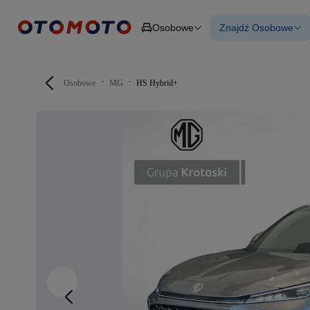
Osobowe
Znajdź Osobowe
Osobowe
Ciężarowe
Wszystkie samo
Budowlane
Używane
Dostawcze
Nowe samocho
Motocykle
Samochody elek
Osobowe
MG
HS Hybrid+
Przyczepy
Z finansowanie
Rolnicze
Z leasingiem
Części
Auta zweryfiko