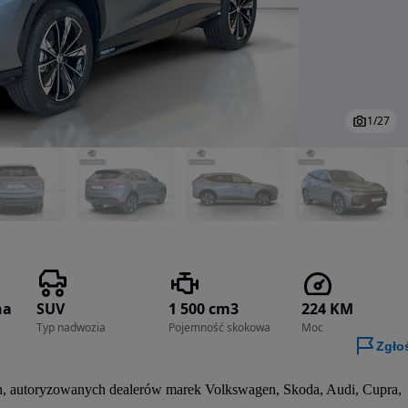
1
/
27
na
SUV
1 500 cm3
224 KM
Typ nadwozia
Pojemność skokowa
Moc
Zgło
h, autoryzowanych dealerów marek Volkswagen, Skoda, Audi, Cupra, 