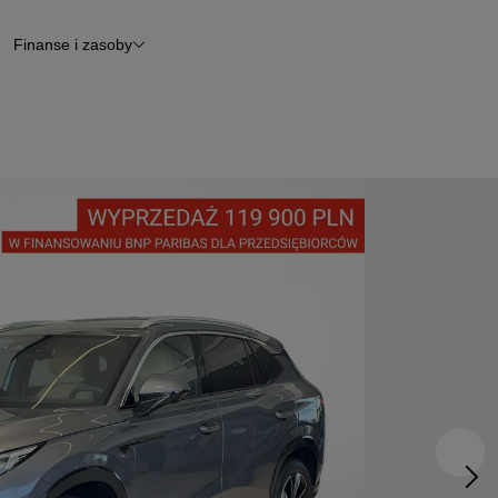
Finanse i zasoby
chody
Finansowanie
Leasing
dy
Narzędzie do wyceny samochodu
tryczne
Raport z inspekcji
m
Raport historii pojazdu
Otomoto News
wane