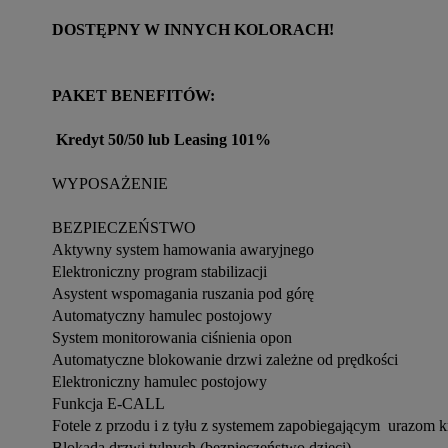
DOSTĘPNY W INNYCH KOLORACH!
PAKET BENEFITÓW:
 Kredyt 50/50 lub Leasing 101%
WYPOSAŻENIE

BEZPIECZEŃSTWO

Aktywny system hamowania awaryjnego

Elektroniczny program stabilizacji

Asystent wspomagania ruszania pod górę

Automatyczny hamulec postojowy

System monitorowania ciśnienia opon

Automatyczne blokowanie drzwi zależne od prędkości

Elektroniczny hamulec postojowy

Funkcja E-CALL

Fotele z przodu i z tyłu z systemem zapobiegającym  urazom k
Blokada drzwi tylnych (bezpieczeństwo dzieci)
