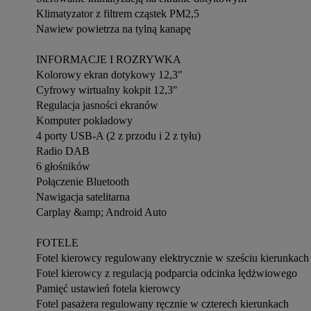
Klimatyzator z filtrem cząstek PM2,5

Nawiew powietrza na tylną kanapę

INFORMACJE I ROZRYWKA

Kolorowy ekran dotykowy 12,3"

Cyfrowy wirtualny kokpit 12,3"

Regulacja jasności ekranów

Komputer pokładowy

4 porty USB-A (2 z przodu i 2 z tyłu)

Radio DAB

6 głośników

Połączenie Bluetooth

Nawigacja satelitarna

Carplay &amp; Android Auto

FOTELE

Fotel kierowcy regulowany elektrycznie w sześciu kierunkach

Fotel kierowcy z regulacją podparcia odcinka lędżwiowego

Pamięć ustawień fotela kierowcy

Fotel pasażera regulowany ręcznie w czterech kierunkach
