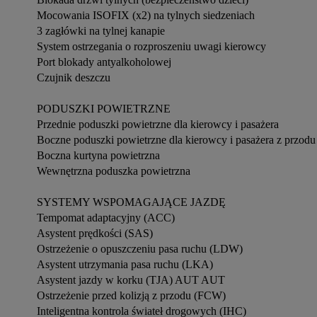
Mocowania ISOFIX (x2) na tylnych siedzeniach

3 zagłówki na tylnej kanapie

System ostrzegania o rozproszeniu uwagi kierowcy

Port blokady antyalkoholowej

Czujnik deszczu

PODUSZKI POWIETRZNE 

Przednie poduszki powietrzne dla kierowcy i pasażera

Boczne poduszki powietrzne dla kierowcy i pasażera z przodu

Boczna kurtyna powietrzna

Wewnętrzna poduszka powietrzna

SYSTEMY WSPOMAGAJĄCE JAZDĘ 

Tempomat adaptacyjny (ACC)

Asystent prędkości (SAS)

Ostrzeżenie o opuszczeniu pasa ruchu (LDW)

Asystent utrzymania pasa ruchu (LKA)

Asystent jazdy w korku (TJA) AUT AUT

Ostrzeżenie przed kolizją z przodu (FCW)

Inteligentna kontrola świateł drogowych (IHC)
