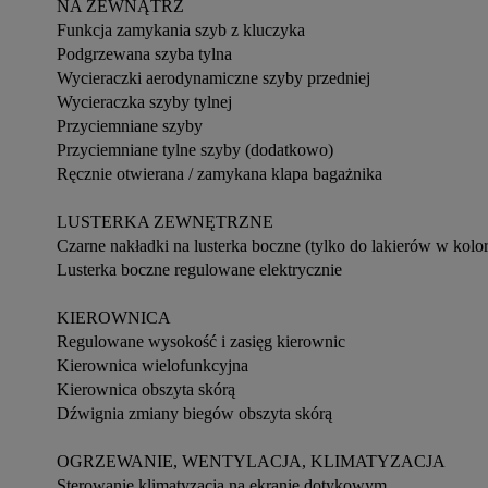
NA ZEWNĄTRZ 

Funkcja zamykania szyb z kluczyka

Podgrzewana szyba tylna

Wycieraczki aerodynamiczne szyby przedniej

Wycieraczka szyby tylnej

Przyciemniane szyby

Przyciemniane tylne szyby (dodatkowo)

Ręcznie otwierana / zamykana klapa bagażnika

LUSTERKA ZEWNĘTRZNE

Czarne nakładki na lusterka boczne (tylko do lakierów w kolo
Lusterka boczne regulowane elektrycznie

KIEROWNICA

Regulowane wysokość i zasięg kierownic

Kierownica wielofunkcyjna

Kierownica obszyta skórą

Dźwignia zmiany biegów obszyta skórą

OGRZEWANIE, WENTYLACJA, KLIMATYZACJA

Sterowanie klimatyzacją na ekranie dotykowym
