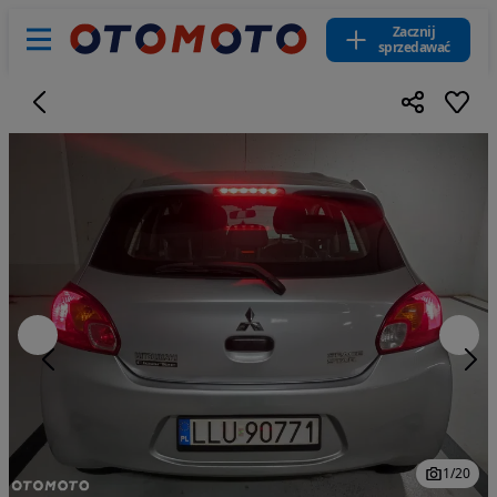
Zacznij
sprzedawać
1
/
20