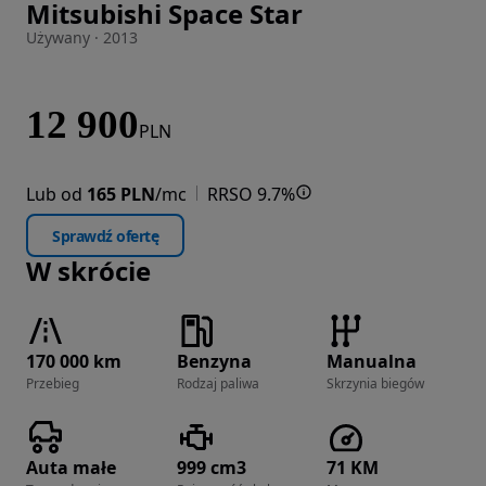
Mitsubishi Space Star
Zdjęcie 1 z 20
Używany · 2013
12 900
PLN
Lub od
165 PLN
/mc
RRSO 9.7%
Sprawdź ofertę
W skrócie
170 000 km
Benzyna
Manualna
Przebieg
Rodzaj paliwa
Skrzynia biegów
Auta małe
999 cm3
71 KM