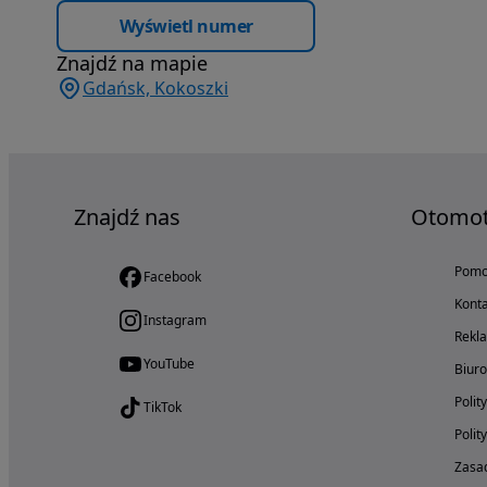
Wyświetl numer
Znajdź na mapie
Gdańsk, Kokoszki
Znajdź nas
Otomo
Pom
Facebook
Konta
Instagram
Rekl
YouTube
Biur
Polit
TikTok
Polit
Zasad