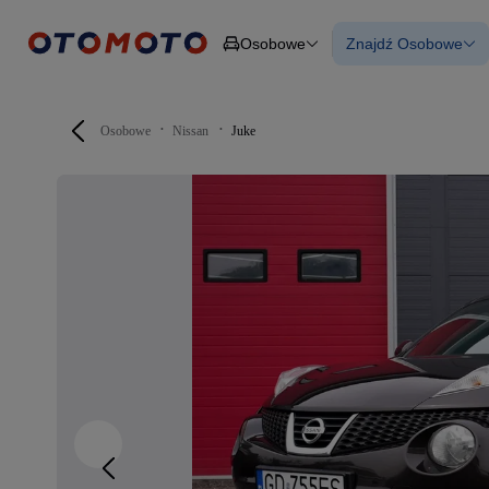
Osobowe
Znajdź Osobowe
Osobowe
Ciężarowe
Wszystkie samo
Budowlane
Używane
Dostawcze
Nowe samocho
Motocykle
Samochody elek
Osobowe
Nissan
Juke
Przyczepy
Z finansowanie
Rolnicze
Z leasingiem
Części
Auta zweryfiko