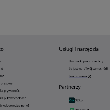
to
Usługi i narzędzia
oc
Umowa kupna sprzedaży
kt
Ile jest wart Twój samochód?
ama
Finansowanie
o prasowe
Partnerzy
yka prywatności
yka plików "cookies"
OLX.pl
y odpowiedzialnej AI