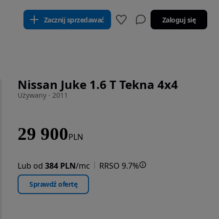
Zacznij sprzedawać
Zaloguj się
Nissan Juke 1.6 T Tekna 4x4
Używany · 2011
29 900
PLN
Lub od
384 PLN
/mc
RRSO 9.7%
Sprawdź ofertę