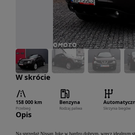
Zdjęcie 1 z 24
W skrócie
158 000 km
Benzyna
Automatycz
Przebieg
Rodzaj paliwa
Skrzynia biegów
Opis
Na sprzedaż Nissan Juke w bardzo dobrym, wręcz idealnym sta