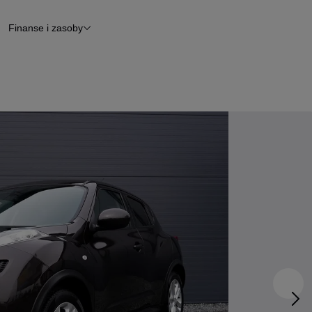
Finanse i zasoby
chody
Finansowanie
Leasing
dy
Narzędzie do wyceny samochodu
tryczne
Raport z inspekcji
m
Raport historii pojazdu
Otomoto News
wane