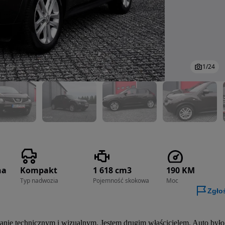
1
/
24
na
Kompakt
1 618 cm3
190 KM
Typ nadwozia
Pojemność skokowa
Moc
Zgło
nie technicznym i wizualnym. Jestem drugim właścicielem. Auto było 