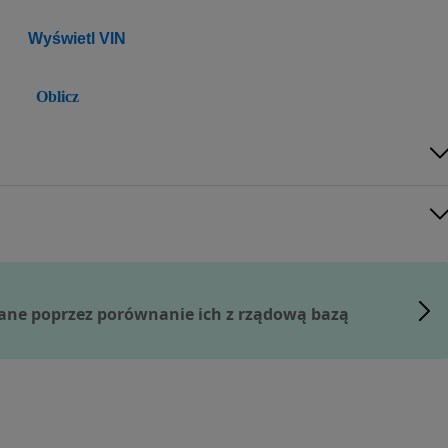
Wyświetl VIN
Oblicz
ane poprzez porównanie ich z rządową bazą