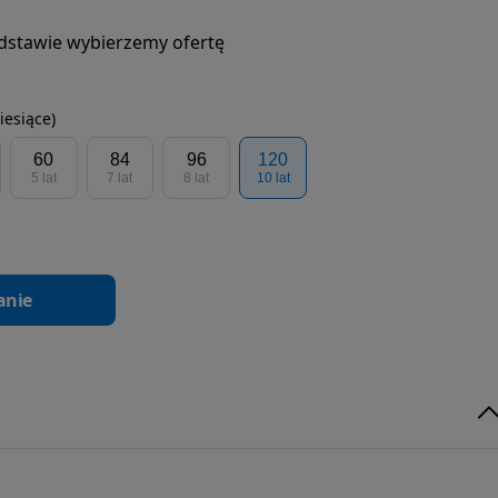
podstawie wybierzemy ofertę
iesiące)
60
84
96
120
5 lat
7 lat
8 lat
10 lat
anie