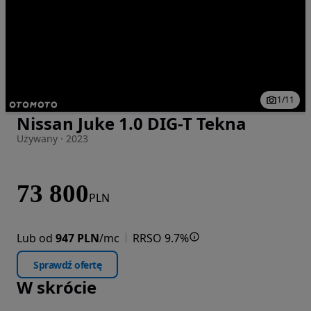
1
/
11
Nissan Juke 1.0 DIG-T Tekna
Zdjęcie 1 z 11
Używany · 2023
73 800
PLN
Lub od
947 PLN
/mc
RRSO 9.7%
Sprawdź ofertę
W skrócie