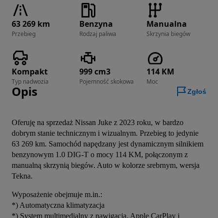
63 269 km
Benzyna
Manualna
Przebieg
Rodzaj paliwa
Skrzynia biegów
Kompakt
999 cm3
114 KM
Typ nadwozia
Pojemność skokowa
Moc
Opis
Zgłoś
Oferuję na sprzedaż Nissan Juke z 2023 roku, w bardzo 
dobrym stanie technicznym i wizualnym. Przebieg to jedynie 
63 269 km. Samochód napędzany jest dynamicznym silnikiem 
benzynowym 1.0 DIG-T o mocy 114 KM, połączonym z 
manualną skrzynią biegów. Auto w kolorze srebrnym, wersja 
Tekna.
Wyposażenie obejmuje m.in.:
*) Automatyczna klimatyzacja
*) System multimedialny z nawigacją, Apple CarPlay i 