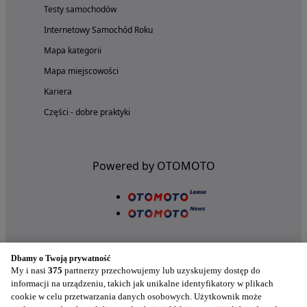
Testy samochodów
Internetowy Samochód Roku
Mapa kategorii
Mapa miejscowości
Kariera
Części - dobre praktyki
Powered by OTOMOTO
Dbamy o Twoją prywatność
My i nasi
375
partnerzy przechowujemy lub uzyskujemy dostęp do
informacji na urządzeniu, takich jak unikalne identyfikatory w plikach
cookie w celu przetwarzania danych osobowych. Użytkownik może
Nasze aplikacje w twoim telefonie