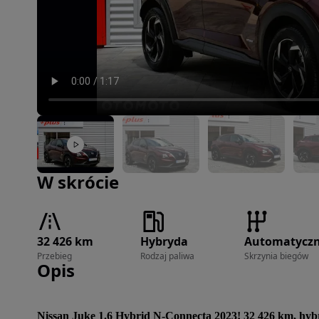
Zdjęcie 1 z 34
W skrócie
32 426 km
Hybryda
Automatycz
Przebieg
Rodzaj paliwa
Skrzynia biegów
Opis
Nissan Juke 1.6 Hybrid N-Connecta 2023! 32 426 km, hy