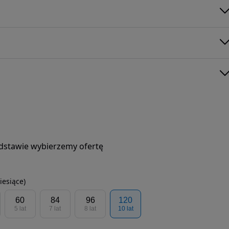
podstawie wybierzemy ofertę
iesiące)
60
84
96
120
5 lat
7 lat
8 lat
10 lat