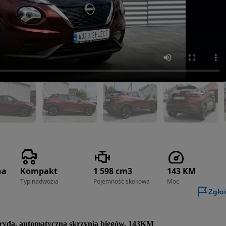
na
Kompakt
1 598 cm3
143 KM
Typ nadwozia
Pojemność skokowa
Moc
Zgło
bryda, automatyczna skrzynia biegów, 143KM