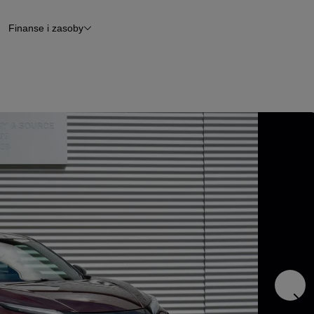
Finanse i zasoby
chody
Finansowanie
Leasing
dy
Narzędzie do wyceny samochodu
tryczne
Raport z inspekcji
m
Raport historii pojazdu
Otomoto News
wane