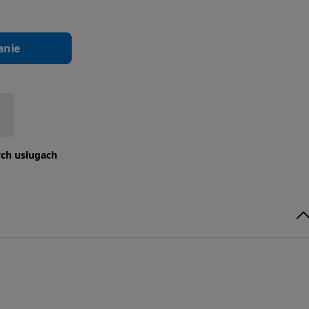
anie
tych usługach