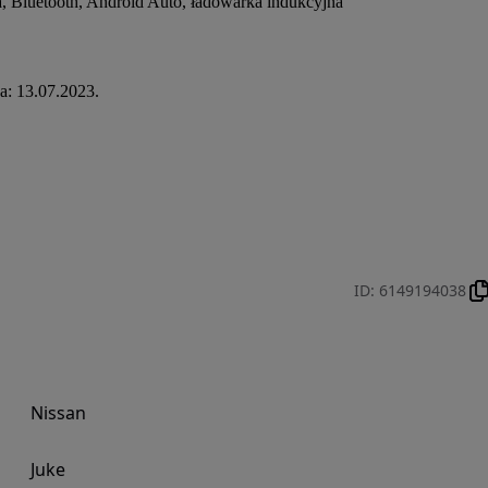
, Bluetooth, Android Auto, ładowarka indukcyjna
ja: 13.07.2023.
ID
:
6149194038
Nissan
Juke