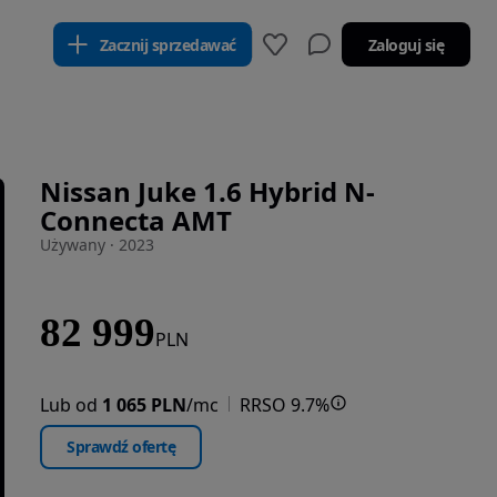
Zacznij sprzedawać
Zaloguj się
Nissan Juke 1.6 Hybrid N-
Connecta AMT
Używany · 2023
82 999
PLN
Lub od
1 065 PLN
/mc
RRSO 9.7%
Sprawdź ofertę