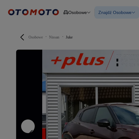
Osobowe
Znajdź Osobowe
Osobowe
Ciężarowe
Wszystkie samo
Budowlane
Używane
Dostawcze
Nowe samocho
Motocykle
Samochody elek
Osobowe
Nissan
Juke
Przyczepy
Z finansowanie
Rolnicze
Z leasingiem
Części
Auta zweryfiko