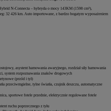
 Hybrid N-Connecta – hybryda o mocy 143KM (1598 cm³), 
bieg: 32 426 km. Auto importowane, z bardzo bogatym wyposażeniem 
postojowy, asystent hamowania awaryjnego, rozdział siły hamowania
ości, system rozpoznawania znaków drogowych
rtynowe (przód i tył)
atła przeciwmgielne, tylne światła, czujnik deszczu, automatyczne
ica, sportowe fotele przednie, elektrycznie regulowane fotele
stent ruchu poprzecznego z tyłu