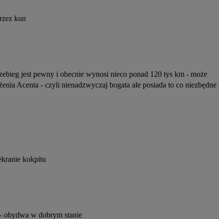
rzez kun
ebieg jest pewny i obecnie wynosi nieco ponad 120 tys km - może 
żenia Acenta - czyli nienadzwyczaj bogata ale posiada to co niezbędne 
ekranie kokpitu
h - obydwa w dobrym stanie