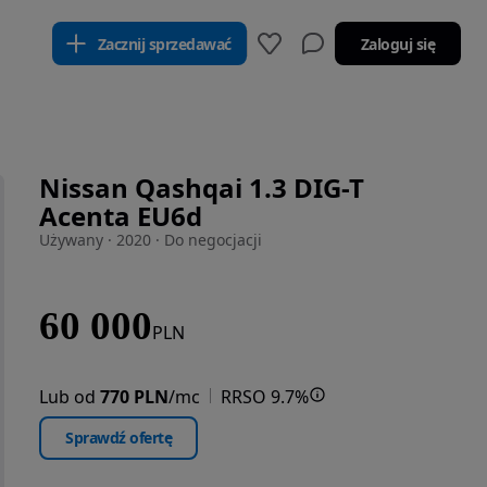
Zacznij sprzedawać
Zaloguj się
Nissan Qashqai 1.3 DIG-T
Acenta EU6d
Używany · 2020 · Do negocjacji
60 000
PLN
Lub od
770 PLN
/mc
RRSO 9.7%
Sprawdź ofertę