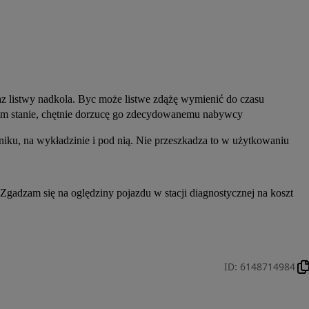
raz listwy nadkola. Byc może listwe zdążę wymienić do czasu 
ym stanie, chętnie dorzucę go zdecydowanemu nabywcy
żniku, na wykładzinie i pod nią. Nie przeszkadza to w użytkowaniu
 Zgadzam się na oględziny pojazdu w stacji diagnostycznej na koszt 
ID
:
6148714984