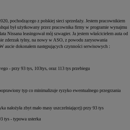
020, pochodzącego z polskiej sieci sprzedaży. Jestem pracownikiem 
Qashqai był użytkowany przez pracownika firmy w programie wynajmu 
ta Nissana leasingował mój szwagier. Ja jestem właścicielem auta od 
nie zderzak tylny, na nowy w ASO, z powodu zarysowania 
e. W aucie dokonałem następujących czynności serwisowych :
owego - przy 93 tys, 103tys, oraz 113 tys przebiegu
 poprawiony typ co minimalizuje ryzyko ewentualnego przegrzania 
ka nałożyła zbyt mało masy uszczelniającej) przy 93 tys
93 tys - typowa usterka