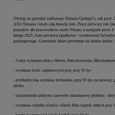
Oferuję na sprzedaż zadbanego Nissana Qashqai’a, rok prod. 2
ASO Nissana i znam całą historię auta. Przez pierwszy rok 
pojazdów dla pracowników marki Nissan, a następnie przez 4 la
lutego 2025. Auto jest bezwypadkowe - wymieniony był jedy
parkingowego. Generalnie lakier prezentuje się bardzo ładni
- 3 razy wymiana oleju z filtrem, filtra powietrza, filtra kabin
- wymiana świec zapłonowych przy przy 93 tys
- profilaktyczna wymiana termostatu, przy 93 tys, na nowszy,
silnika
- uszczelnienie pokrywy zaworów (standarowy problem - fabry
- wymiana czujnika różnicy ciśnień filtra cząstek stałych przy 
- wymiana pierwszej sondy lambda przy 93 tys