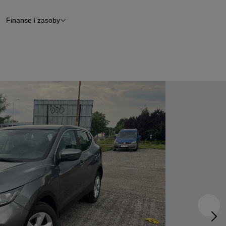
Finanse i zasoby
chody
Finansowanie
Leasing
dy
Narzędzie do wyceny samochodu
tryczne
Raport z inspekcji
m
Raport historii pojazdu
Otomoto News
wane