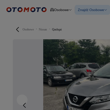
Osobowe
Znajdź Osobowe
Osobowe
Ciężarowe
Wszystkie samo
Budowlane
Używane
Dostawcze
Nowe samocho
Motocykle
Samochody elek
Osobowe
Nissan
Qashqai
Przyczepy
Z finansowanie
Rolnicze
Z leasingiem
Części
Auta zweryfiko