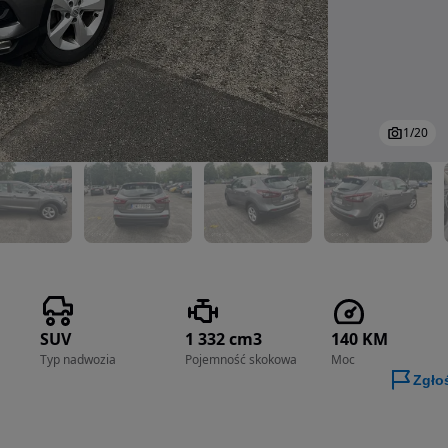
1
/
20
SUV
1 332 cm3
140 KM
Typ nadwozia
Pojemność skokowa
Moc
Zgło