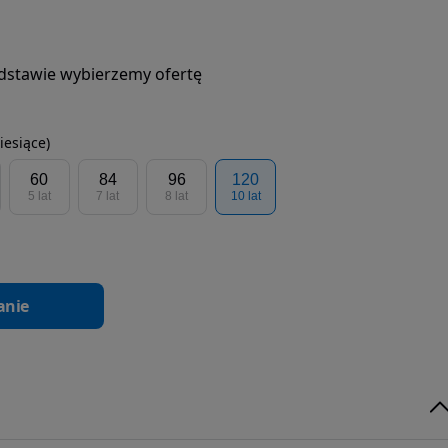
podstawie wybierzemy ofertę
iesiące)
60
84
96
120
5 lat
7 lat
8 lat
10 lat
anie