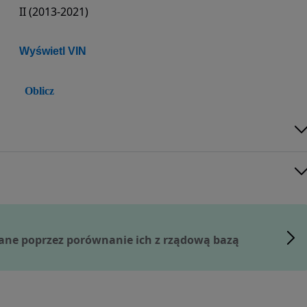
II (2013-2021)
Wyświetl VIN
Oblicz
ane poprzez porównanie ich z rządową bazą