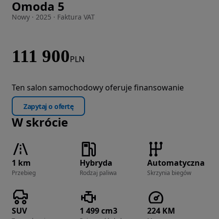
Omoda 5
Zdjęcie 1 z 27
Nowy · 2025 · Faktura VAT
111 900
PLN
Ten salon samochodowy oferuje finansowanie
Zapytaj o ofertę
W skrócie
1 km
Hybryda
Automatyczna
Przebieg
Rodzaj paliwa
Skrzynia biegów
SUV
1 499 cm3
224 KM