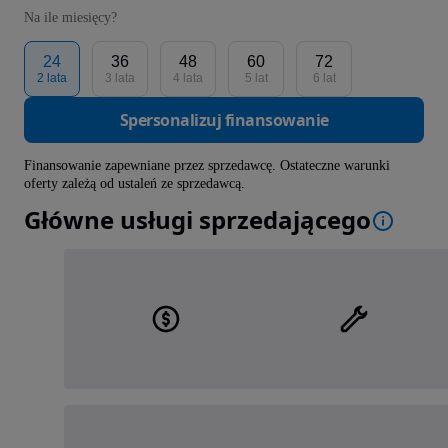
Na ile miesięcy?
24
36
48
60
72
2 lata
3 lata
4 lata
5 lat
6 lat
Spersonalizuj finansowanie
Finansowanie zapewniane przez sprzedawcę. Ostateczne warunki
oferty zależą od ustaleń ze sprzedawcą.
Główne usługi sprzedającego