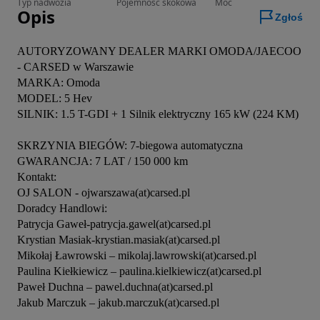
Typ nadwozia
Pojemność skokowa
Moc
Opis
Zgłoś
AUTORYZOWANY DEALER MARKI OMODA/JAECOO 
- CARSED w Warszawie

MARKA: Omoda

MODEL: 5 Hev

SILNIK: 1.5 T-GDI + 1 Silnik elektryczny 165 kW (224 KM)

SKRZYNIA BIEGÓW: 7-biegowa automatyczna

GWARANCJA: 7 LAT / 150 000 km

Kontakt:

OJ SALON - ojwarszawa(at)carsed.pl

Doradcy Handlowi:

Patrycja Gaweł-patrycja.gawel(at)carsed.pl

Krystian Masiak-krystian.masiak(at)carsed.pl

Mikołaj Ławrowski – mikolaj.lawrowski(at)carsed.pl

Paulina Kiełkiewicz – paulina.kielkiewicz(at)carsed.pl

Paweł Duchna – pawel.duchna(at)carsed.pl

Jakub Marczuk – jakub.marczuk(at)carsed.pl
