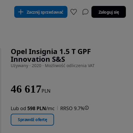
Zacznij sprzedawać
Zaloguj się
Opel Insignia 1.5 T GPF
Innovation S&S
Używany · 2020 · Możliwość odliczenia VAT
46 617
PLN
Lub od
598 PLN
/mc
RRSO 9.7%
Sprawdź ofertę