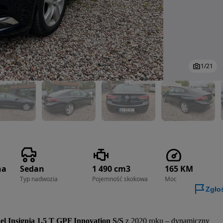
1
/
21
na
Sedan
1 490 cm3
165 KM
Typ nadwozia
Pojemność skokowa
Moc
Zgło
el Insignia 1.5 T GPF Innovation S/S
 z 2020 roku – dynamiczny 