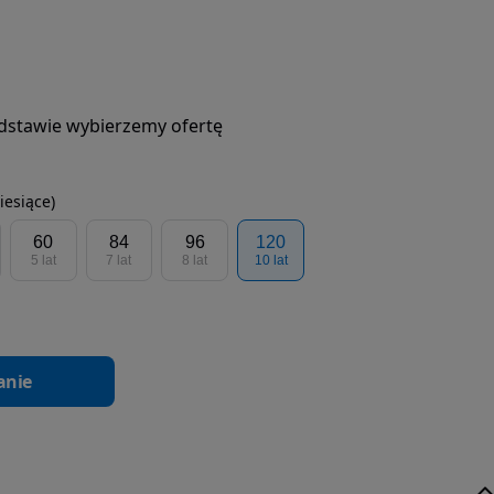
podstawie wybierzemy ofertę
iesiące)
60
84
96
120
5 lat
7 lat
8 lat
10 lat
anie