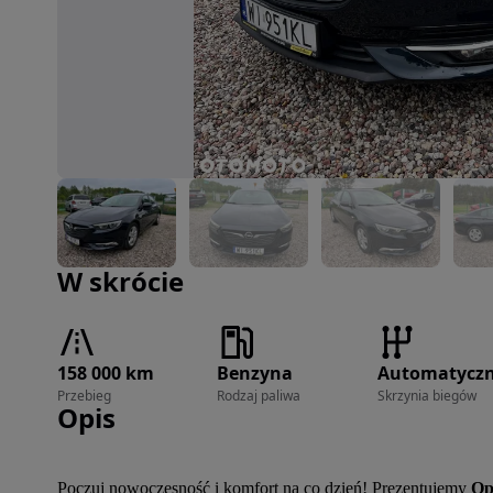
Zdjęcie 1 z 21
W skrócie
158 000 km
Benzyna
Automatycz
Przebieg
Rodzaj paliwa
Skrzynia biegów
Opis
Poczuj nowoczesność i komfort na co dzień! Prezentujemy 
Op