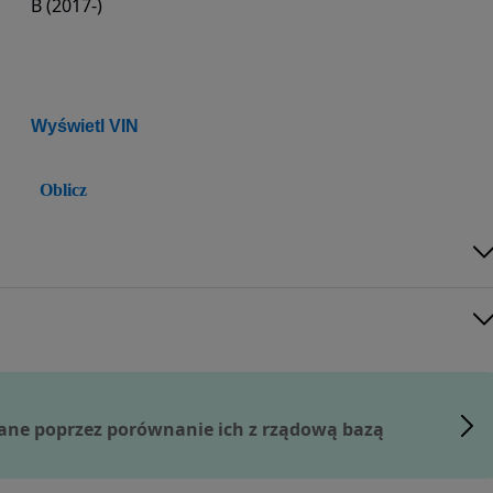
B (2017-)
Wyświetl VIN
Oblicz
ane poprzez porównanie ich z rządową bazą