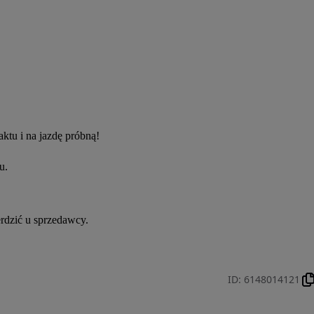
ktu i na jazdę próbną!
u.
rdzić u sprzedawcy.
ID
:
6148014121