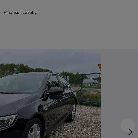
Finanse i zasoby
chody
Finansowanie
Leasing
dy
Narzędzie do wyceny samochodu
tryczne
Raport z inspekcji
m
Raport historii pojazdu
Otomoto News
wane