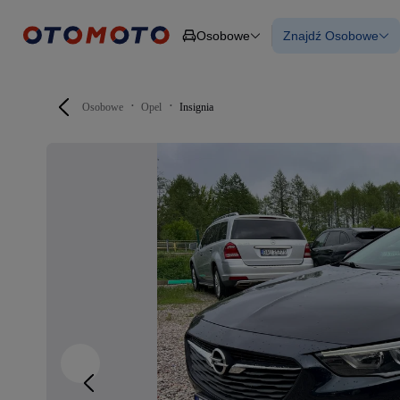
Osobowe
Znajdź Osobowe
Osobowe
Ciężarowe
Wszystkie samo
Budowlane
Używane
Dostawcze
Nowe samocho
Motocykle
Samochody elek
Osobowe
Opel
Insignia
Przyczepy
Z finansowanie
Rolnicze
Z leasingiem
Części
Auta zweryfiko