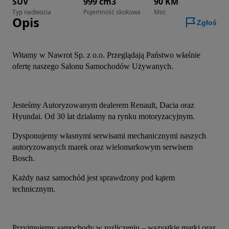
SUV
999 cm3
90 KM
Typ nadwozia
Pojemność skokowa
Moc
Opis
Zgłoś
Witamy w Nawrot Sp. z o.o. Przeglądają Państwo właśnie 
ofertę naszego Salonu Samochodów Używanych.
Jesteśmy Autoryzowanym dealerem Renault, Dacia oraz 
Hyundai. Od 30 lat działamy na rynku motoryzacyjnym.
Dysponujemy własnymi serwisami mechanicznymi naszych 
autoryzowanych marek oraz wielomarkowym serwisem 
Bosch.
Każdy nasz samochód jest sprawdzony pod kątem 
technicznym.
Przyjmujemy samochody w rozliczeniu – wszystkie marki oraz 