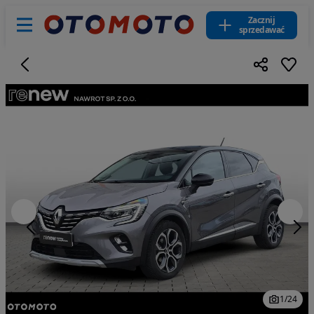
Zacznij
sprzedawać
1
/
24