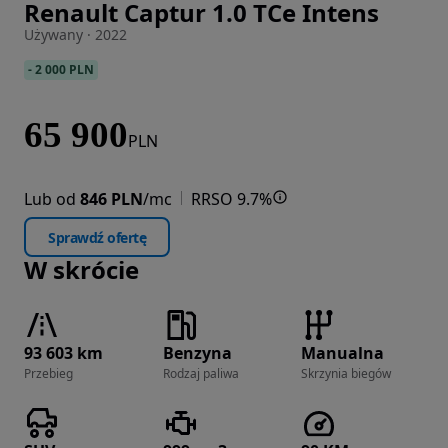
Renault Captur 1.0 TCe Intens
Zdjęcie 1 z 24
Używany · 2022
-
2 000 PLN
65 900
PLN
Lub od
846 PLN
/mc
RRSO 9.7%
Sprawdź ofertę
W skrócie
93 603 km
Benzyna
Manualna
Przebieg
Rodzaj paliwa
Skrzynia biegów