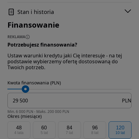
Stan i historia
Finansowanie
REKLAMA
Potrzebujesz finansowania?
Ustaw warunki kredytu jaki Cię interesuje - na tej
podstawie wybierzemy ofertę dostosowaną do
Twoich potrzeb.
Kwota finansowania (PLN)
PLN
Min. 6 000 PLN - Maks. 200 000 PLN
Okres (miesiące)
48
60
84
96
120
4 lata
5 lat
7 lat
8 lat
10 lat