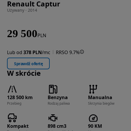
Renault Captur
Zdjęcie 1 z 31
Używany · 2014
29 500
PLN
Lub od
378 PLN
/mc
RRSO 9.7%
Sprawdź ofertę
W skrócie
128 500 km
Benzyna
Manualna
Przebieg
Rodzaj paliwa
Skrzynia biegów
Kompakt
898 cm3
90 KM