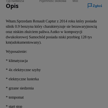
Typ nadwozia
Pojemność skokowa
Moc
Opis
Zgłoś
Witam.Sprzedam Renault Captur z 2014 roku który posiada 
silnik 0.9 benzyna który charakteryzuje sie bezawaryjnoscią 
oraz niskim złużciem paliwa.Autko w kompozycji 
dwukolorowej Samochód posiada niski przebieg 128 tys 
km(udokumentowany).
Wyposażenie:
* klimatyzacja
* 4x elektryczne szyby
* elektryczne lusterka
* grzane siedzenia
* tempomat
* start stop