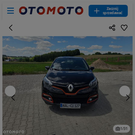
Zacznij
sprzedawać
1
/
31