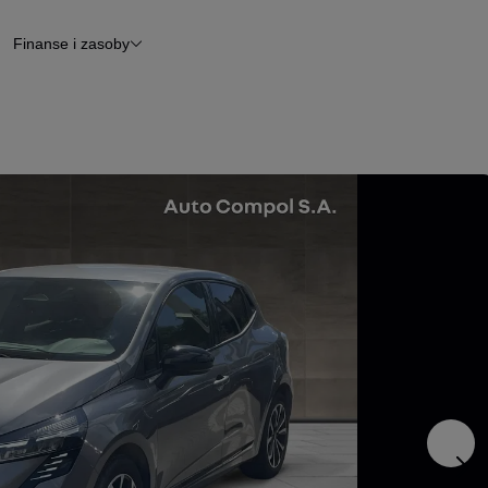
Finanse i zasoby
chody
Finansowanie
Leasing
dy
Narzędzie do wyceny samochodu
tryczne
Raport z inspekcji
m
Raport historii pojazdu
Otomoto News
wane