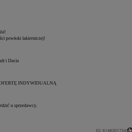
ża!
ci powłoki lakierniczej!
t i Dacia
OFERTĘ INDYWIDUALNĄ
rdzić u sprzedawcy.
ID
:
6148301734