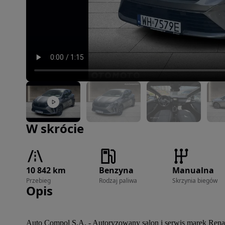
Zdjęcie 1 z 19
W skrócie
10 842 km
Benzyna
Manualna
Przebieg
Rodzaj paliwa
Skrzynia biegów
Opis
Auto Compol S.A. - Autoryzowany salon i serwis marek Renau