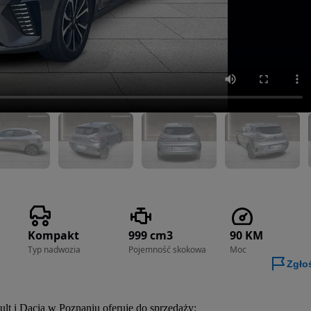
Kompakt
999 cm3
90 KM
Typ nadwozia
Pojemność skokowa
Moc
Zgło
lt i Dacia w Poznaniu oferuje do sprzedaży: