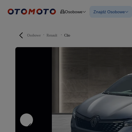
Osobowe
Znajdź Osobowe
Osobowe
Ciężarowe
Wszystkie samo
Budowlane
Używane
Dostawcze
Nowe samocho
Motocykle
Samochody elek
Osobowe
Renault
Clio
Przyczepy
Z finansowanie
Rolnicze
Z leasingiem
Części
Auta zweryfiko