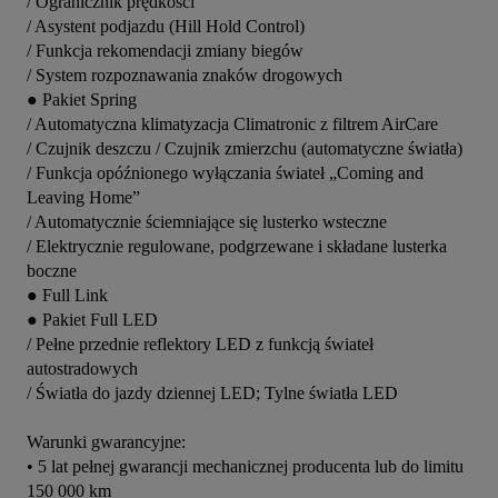
/ Ogranicznik prędkości

/ Asystent podjazdu (Hill Hold Control)

/ Funkcja rekomendacji zmiany biegów

/ System rozpoznawania znaków drogowych

● Pakiet Spring

/ Automatyczna klimatyzacja Climatronic z filtrem AirCare

/ Czujnik deszczu / Czujnik zmierzchu (automatyczne światła)

/ Funkcja opóźnionego wyłączania świateł „Coming and 
Leaving Home”

/ Automatycznie ściemniające się lusterko wsteczne

/ Elektrycznie regulowane, podgrzewane i składane lusterka 
boczne

● Full Link

● Pakiet Full LED

/ Pełne przednie reflektory LED z funkcją świateł 
autostradowych

/ Światła do jazdy dziennej LED; Tylne światła LED

Warunki gwarancyjne:

• 5 lat pełnej gwarancji mechanicznej producenta lub do limitu 
150 000 km
