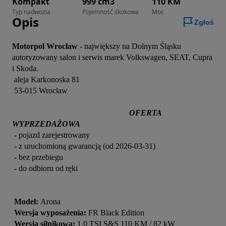
Kompakt
999 cm3
110 KM
Typ nadwozia
Pojemność skokowa
Moc
Opis
Zgłoś
Motorpol Wrocław
 - największy na Dolnym Śląsku 
autoryzowany salon i serwis marek Volkswagen, SEAT, Cupra 
i Skoda.

 aleja Karkonoska 81

 53-015 Wrocław

                                                          OFERTA 
WYPRZEDAŻOWA 
 - pojazd zarejestrowany 

 - z uruchomioną gwarancją (od 2026-03-31) 

 - bez przebiegu

 - do odbioru od ręki 

Model: 
Arona 

Wersja wyposażenia:
 FR Black Edition

Wersja silnikowa:
 1.0 TSI S&S 110 KM / 82 kW