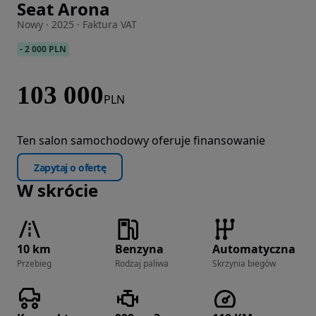
Seat Arona
Zdjęcie 1 z 24
Nowy · 2025 · Faktura VAT
-
2 000 PLN
103 000
PLN
Ten salon samochodowy oferuje finansowanie
Zapytaj o ofertę
W skrócie
10 km
Benzyna
Automatyczna
Przebieg
Rodzaj paliwa
Skrzynia biegów