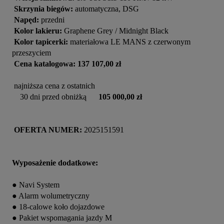
Skrzynia biegów:
 automatyczna, DSG 
Napęd:
 przedni
Kolor lakieru:
 Graphene Grey / Midnight Black

Kolor tapicerki:
 materiałowa LE MANS z czerwonym 
przeszyciem

Cena katalogowa: 137 107,00 zł
 najniższa cena z ostatnich

    30 dni przed obniżką      
105 000,00 zł
OFERTA NUMER: 
2025151591

Wyposażenie dodatkowe:
● Navi System

● Alarm wolumetryczny

● 18-calowe koło dojazdowe

● Pakiet wspomagania jazdy M
