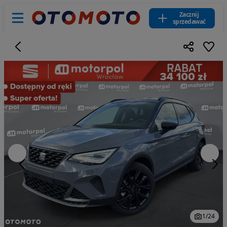
Zacznij
sprzedawać
1
/
24