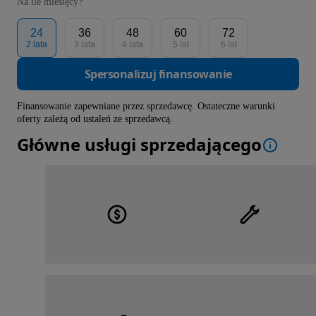
Na ile miesięcy?
24
36
48
60
72
2 lata
3 lata
4 lata
5 lat
6 lat
Spersonalizuj finansowanie
Finansowanie zapewniane przez sprzedawcę. Ostateczne warunki
oferty zależą od ustaleń ze sprzedawcą.
Główne usługi sprzedającego