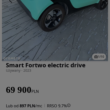
1
/
10
Smart Fortwo electric drive
Zdjęcie 1 z 10
Używany · 2023
69 900
PLN
Lub od
897 PLN
/mc
RRSO 9.7%