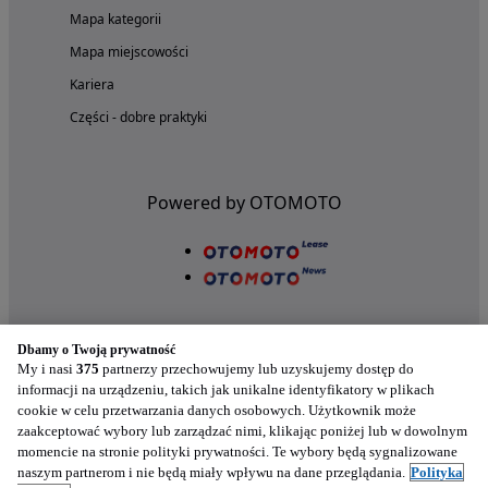
Mapa kategorii
Mapa miejscowości
Kariera
Części - dobre praktyki
Powered by OTOMOTO
Dbamy o Twoją prywatność
My i nasi
375
partnerzy przechowujemy lub uzyskujemy dostęp do
informacji na urządzeniu, takich jak unikalne identyfikatory w plikach
cookie w celu przetwarzania danych osobowych. Użytkownik może
Nasze aplikacje w twoim telefonie
zaakceptować wybory lub zarządzać nimi, klikając poniżej lub w dowolnym
momencie na stronie polityki prywatności. Te wybory będą sygnalizowane
naszym partnerom i nie będą miały wpływu na dane przeglądania.
Polityka