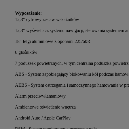
Wyposażenie:
12,3" cyfrowy zestaw wskaźników
12,3" wyświetlacz systemu nawigacji, sterowania systemem a
18" felgi aluminiowe z oponami 225/60R
6 głośników
7 poduszek powietrznych, w tym centralna poduszka powietrz
ABS - System zapobiegający blokowaniu kół podczas hamow
AEBS - System ostrzegania i samoczynnego hamowania w prz
Alarm przeciwwłamaniowy
Ambientowe oświetlenie wnętrza
Android Auto / Apple CarPlay
BSW - System monitorownia martwego pola