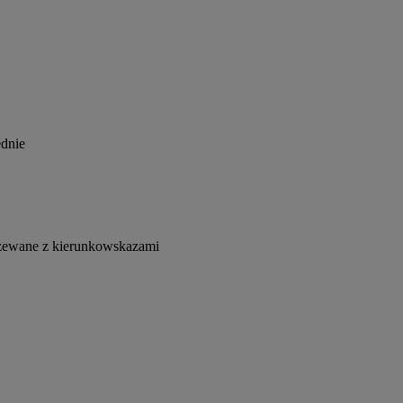
ednie
grzewane z kierunkowskazami