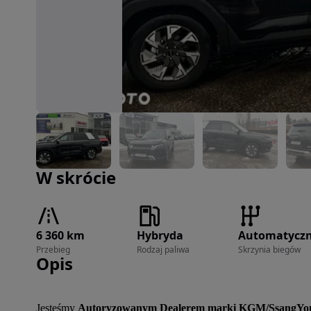
Zdjęcie 1 z 23
W skrócie
6 360 km
Hybryda
Automatycz
Przebieg
Rodzaj paliwa
Skrzynia biegów
Opis
Jesteśmy 
Autoryzowanym Dealerem marki KGM/SsangYo