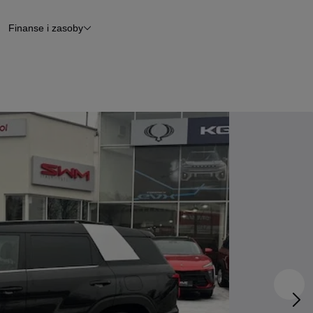
Finanse i zasoby
chody
Finansowanie
Leasing
dy
Narzędzie do wyceny samochodu
tryczne
Raport z inspekcji
m
Raport historii pojazdu
Otomoto News
wane