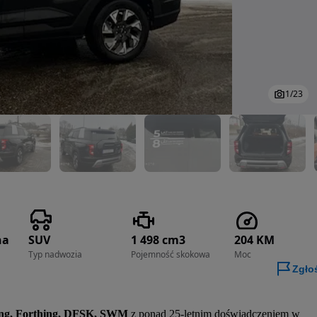
1
/
23
na
SUV
1 498 cm3
204 KM
Typ nadwozia
Pojemność skokowa
Moc
Zgło
ng, Forthing, DFSK, SWM
 z ponad 25-letnim doświadczeniem w 