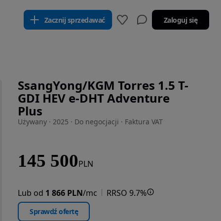
Zacznij sprzedawać
Zaloguj się
SsangYong/KGM Torres 1.5 T-
GDI HEV e-DHT Adventure
Plus
Używany · 2025 · Do negocjacji · Faktura VAT
145 500
PLN
Lub od
1 866 PLN
/mc
RRSO 9.7%
Sprawdź ofertę