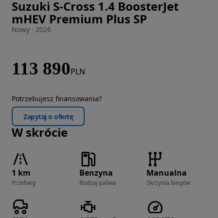
Suzuki S-Cross 1.4 BoosterJet
Zdjęcie 1 z 23
mHEV Premium Plus SP
Nowy · 2026
113 890
PLN
Potrzebujesz finansowania?
Zapytaj o ofertę
W skrócie
1 km
Benzyna
Manualna
Przebieg
Rodzaj paliwa
Skrzynia biegów