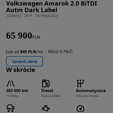
Volkswagen Amarok 2.0 BiTDI
Zdjęcie 1 z 27
Autm Dark Label
Używany · 2014 · Do negocjacji
65 900
PLN
Lub od
845 PLN
/mc
RRSO 9.7%
Sprawdź ofertę
W skrócie
263 000 km
Diesel
Automatyczna
Przebieg
Rodzaj paliwa
Skrzynia biegów