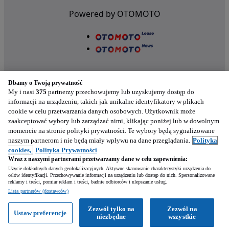
Powered by OTOMOTO
Dbamy o Twoją prywatność
My i nasi
375
partnerzy przechowujemy lub uzyskujemy dostęp do
informacji na urządzeniu, takich jak unikalne identyfikatory w plikach
cookie w celu przetwarzania danych osobowych. Użytkownik może
Nasze aplikacje w twoim telefonie
zaakceptować wybory lub zarządzać nimi, klikając poniżej lub w dowolnym
momencie na stronie polityki prywatności. Te wybory będą sygnalizowane
naszym partnerom i nie będą miały wpływu na dane przeglądania.
Polityka
cookies,
Polityka Prywatności
Wraz z naszymi partnerami przetwarzamy dane w celu zapewnienia:
Użycie dokładnych danych geolokalizacyjnych. Aktywne skanowanie charakterystyki urządzenia do
celów identyfikacji. Przechowywanie informacji na urządzeniu lub dostęp do nich. Spersonalizowane
reklamy i treści, pomiar reklam i treści, badnie odbiorców i ulepszanie usług.
Lista partnerów (dostawców)
Zezwól tylko na
Zezwól na
Ustaw preferencje
Zadzwoń
Napisz
niezbędne
wszystkie