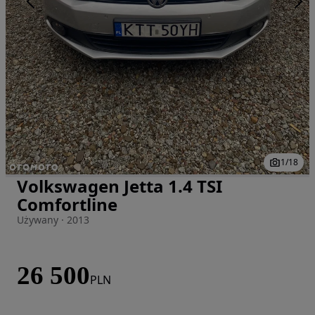
1
/
18
Volkswagen Jetta 1.4 TSI
Zdjęcie 1 z 18
Comfortline
Używany · 2013
26 500
PLN