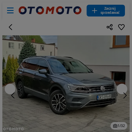
Zacznij
sprzedawać
1
/
32