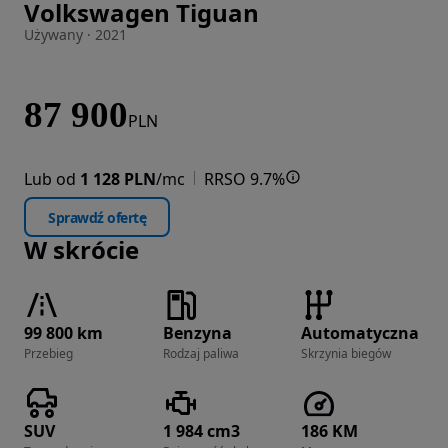
Volkswagen Tiguan
Zdjęcie 1 z 32
Używany · 2021
87 900
PLN
Lub od
1 128 PLN
/mc
RRSO 9.7%
Sprawdź ofertę
W skrócie
99 800 km
Benzyna
Automatyczna
Przebieg
Rodzaj paliwa
Skrzynia biegów
SUV
1 984 cm3
186 KM