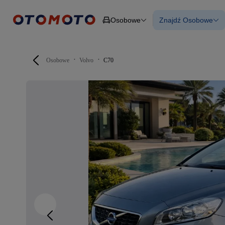
Osobowe
Znajdź Osobowe
Osobowe
Ciężarowe
Wszystkie samo
Budowlane
Używane
Dostawcze
Nowe samocho
Motocykle
Samochody elek
Osobowe
Volvo
C70
Przyczepy
Z finansowanie
Rolnicze
Z leasingiem
Części
Auta zweryfiko