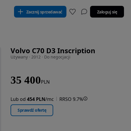
Zacznij sprzedawać
Zaloguj się
Volvo C70 D3 Inscription
Używany · 2012 · Do negocjacji
35 400
PLN
Lub od
454 PLN
/mc
RRSO 9.7%
Sprawdź ofertę