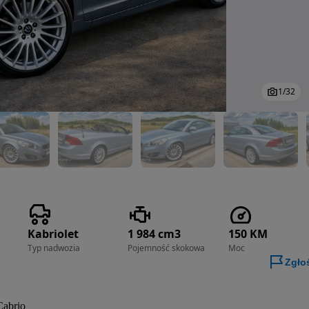
1
/
32
Kabriolet
1 984 cm3
150 KM
Typ nadwozia
Pojemność skokowa
Moc
Zgło
Cabrio