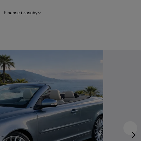
Finanse i zasoby
chody
Finansowanie
Leasing
dy
Narzędzie do wyceny samochodu
tryczne
Raport z inspekcji
m
Raport historii pojazdu
Otomoto News
wane