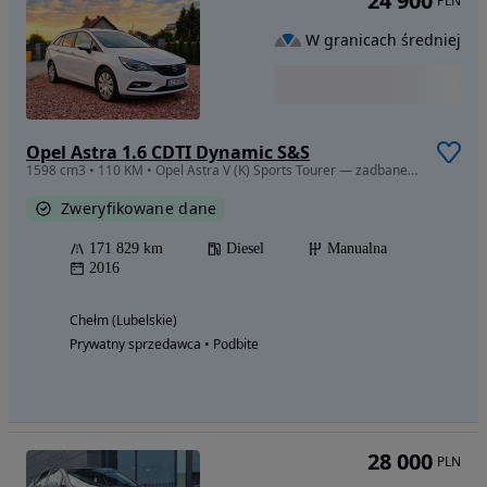
24 900
PLN
W granicach średniej
Opel Astra 1.6 CDTI Dynamic S&S
1598 cm3 • 110 KM • Opel Astra V (K) Sports Tourer — zadbane kombi - prywatnie - FV VAT
Zweryfikowane dane
171 829 km
Diesel
Manualna
2016
Chełm (Lubelskie)
Prywatny sprzedawca • Podbite
28 000
PLN