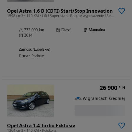
Opel Astra 1.6 D (CDTI) Start/Stop Innovation
1598 cm3 • 110 KM • Lift ! Super stan ! Bogate wyposażenie ! Serwis !
232 000 km
Diesel
Manualna
2014
Zamość (Lubelskie)
Firma • Podbite
26 900
PLN
W granicach średniej
Opel Astra 1.4 Turbo Exklusiv
1364 cm3 • 140 KM • Półskóra