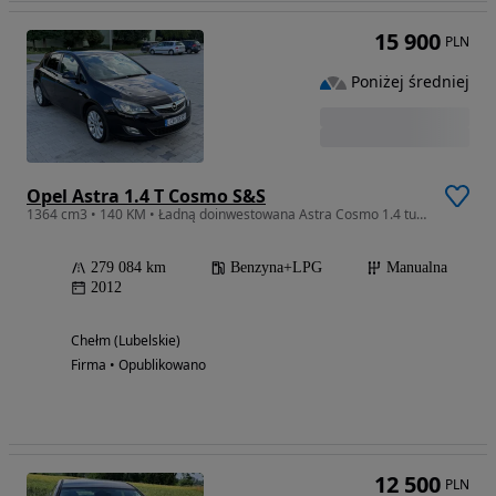
15 900
PLN
Poniżej średniej
Opel Astra 1.4 T Cosmo S&S
1364 cm3 • 140 KM • Ładną doinwestowana Astra Cosmo 1.4 turbo LPG xenon skóra
279 084 km
Benzyna+LPG
Manualna
2012
Chełm (Lubelskie)
Firma • Opublikowano
12 500
PLN