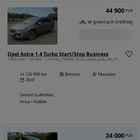
44 900
PLN
W granicach średniej
Opel Astra 1.4 Turbo Start/Stop Business
1399 cm3 • 150 KM • 1.4Turbo_150KM_Skóra_Nawi_Ledy_Alu_Pełna Opcja_Super Stan!!!
126 000 km
Benzyna
Manualna
2018
Zamość (Lubelskie)
Firma • Podbite
24 000
PLN