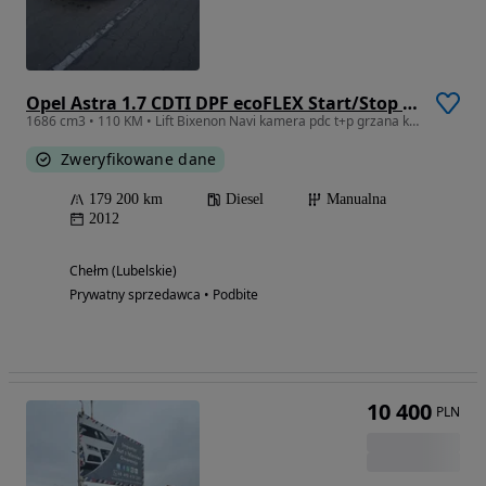
Opel Astra 1.7 CDTI DPF ecoFLEX Start/Stop 99g Exklusiv
1686 cm3 • 110 KM • Lift Bixenon Navi kamera pdc t+p grzana kierownica
Zweryfikowane dane
179 200 km
Diesel
Manualna
2012
Chełm (Lubelskie)
Prywatny sprzedawca • Podbite
10 400
PLN