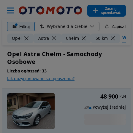
Zacznij
sprzedawać
Wybrane dla Ciebie
Filtruj
Zapisz filt
Wyczy
Opel
Astra
Chełm
50 km
Opel Astra Chełm - Samochody
Osobowe
Liczba ogłoszeń:
33
Jak pozycjonowane są ogłoszenia?
48 900
PLN
Powyżej średniej