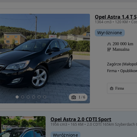
Opel Astra 1.4 T 
Wyróżnione
200 000 km
Manualna
Zagórze (Małopol
Firma • Opubliko
Firma
1
/
6
Opel Astra 2.0 CDTI Sport
Wyróżnione