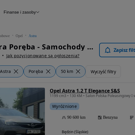
Finanse i zasoby
chody
Finansowanie
Leasing
dy
Narzędzie do wyceny samochodu
tryczne
Raport z inspekcji
obowe
Opel
Astra
m
Raport historii pojazdu
Opel Astra Poręba - Samochody Osobowe
Otomoto News
Zapisz fi
wane
Jak pozycjonowane są ogłoszenia?
Astra
Poręba
50 km
Wyczyść filtry
Opel Astra 1.2 T Elegance S&S
Wyróżnione
90 600 km
Benzyna
Będzin (Śląskie)