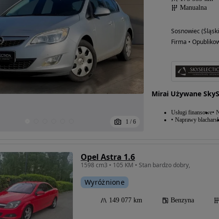
Manualna
Sosnowiec (Śląski
Firma • Opubliko
Mirai Używane SkyS
Usługi finansowe
N
Naprawy blacharsk
1
/
6
Opel Astra 1.6
1598 cm3 • 105 KM • Stan bardzo dobry,
Wyróżnione
149 077 km
Benzyna