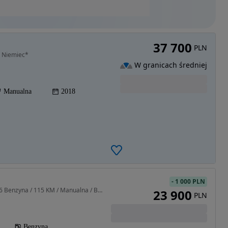
37 700
PLN
Z Niemiec*
W granicach średniej
Manualna
2018
-
1 000 PLN
1598 cm3 • 115 KM • / 1.6 Benzyna / 115 KM / Manualna / Bezwypadkowy
23 900
PLN
Benzyna