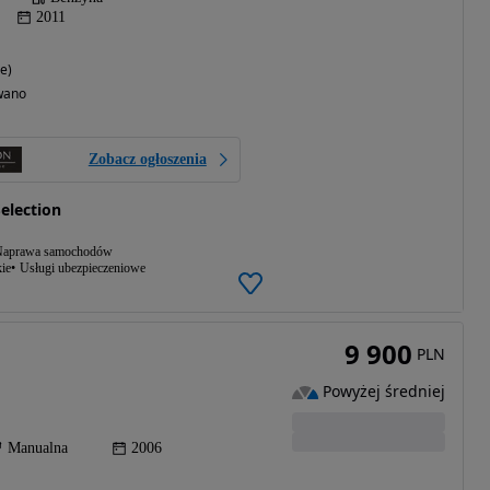
2011
e)
wano
Zobacz ogłoszenia
election
aprawa samochodów
ie
Usługi ubezpieczeniowe
9 900
PLN
Powyżej średniej
Manualna
2006