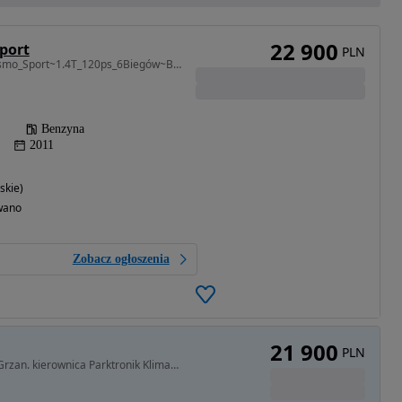
22 900
Sport
PLN
1364 cm3 • 120 KM • Cosmo_Sport~1.4T_120ps_6Biegów~Bezwypadkowa~Serwisowana~TopStan!
Benzyna
2011
skie)
wano
Zobacz ogłoszenia
21 900
PLN
1956 cm3 • 165 KM • 2.0 CDTI 165km Szyberdach Grzan. kierownica Parktronik Klima Zamiana