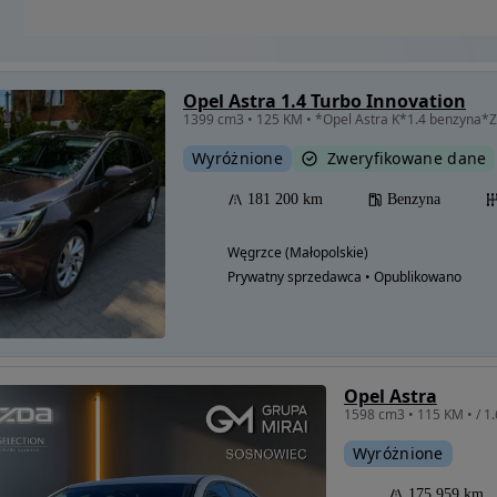
Opel Astra 1.4 Turbo Innovation
1399 cm3 • 125 KM • *Opel Astra K*1.4 benzyna*
Wyróżnione
Zweryfikowane dane
181 200 km
Benzyna
Węgrzce (Małopolskie)
Prywatny sprzedawca • Opublikowano
Opel Astra
Wyróżnione
175 959 km