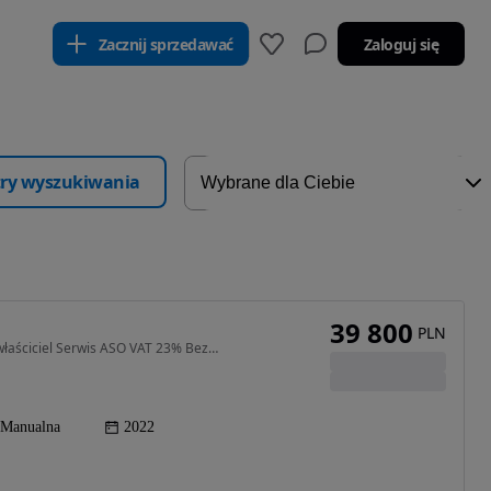
Zacznij sprzedawać
Zaloguj się
ltry wyszukiwania
39 800
PLN
1199 cm3 • 130 KM • Salon Polska Poleasingowy I właściciel Serwis ASO VAT 23% Bezwypadkowy
Manualna
2022