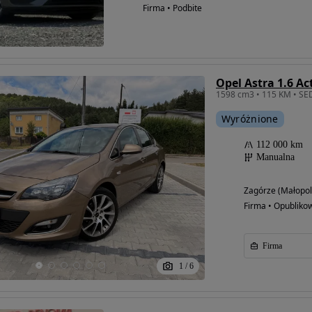
Firma • Podbite
Opel Astra 1.6 Ac
Wyróżnione
112 000 km
Manualna
Zagórze (Małopol
Firma • Opubliko
Firma
1
/
6