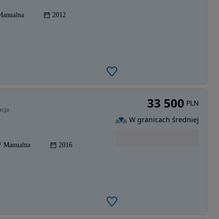
Manualna
2012
33 500
PLN
acja
W granicach średniej
Manualna
2016