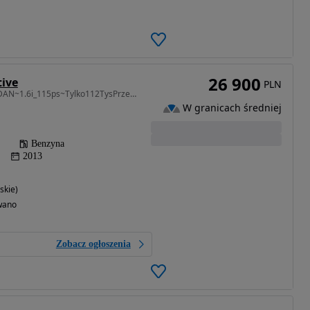
26 900
tive
PLN
1598 cm3 • 115 KM • SEDAN~1.6i_115ps~Tylko112TysPrzebiegu~Serwisowana~ALU.18~UNIKAT
W granicach średniej
Benzyna
2013
skie)
wano
Zobacz ogłoszenia