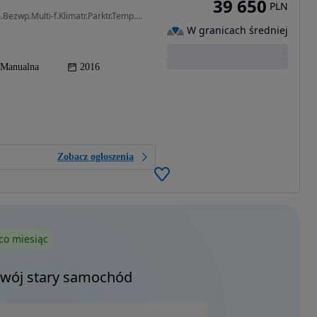
39 650
PLN
999 cm3 • 105 KM • Benzya105ps,ASO tylko 59t.km.Bezwp.Multi-f.Klimatr.Parktr.Temp.Alu,1wł
W granicach średniej
Manualna
2016
Zobacz ogłoszenia
co miesiąc
Twój stary samochód