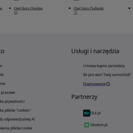
ie
Opel Astra Opolskie
Opel Astra Podlaskie
88
78
to
Usługi i narzędzia
oc
Umowa kupna sprzedaży
kt
Ile jest wart Twój samochód?
ama
Finansowanie
o prasowe
Partnerzy
yka prywatności
yka plików "cookies"
OLX.pl
y odpowiedzialnej AI
Otodom.pl
ienia plików cookie