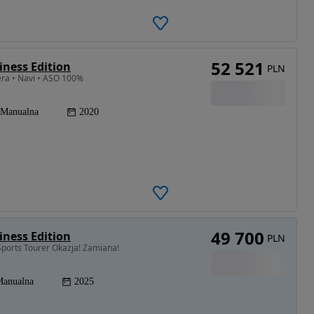
52 521
iness Edition
PLN
ra • Navi • ASO 100%
Manualna
2020
49 700
iness Edition
PLN
ports Tourer Okazja! Zamiana!
anualna
2025