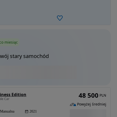
co miesiąc
Twój stary samochód
48 500
iness Edition
PLN
le Car
Powyżej średniej
Manualna
2021