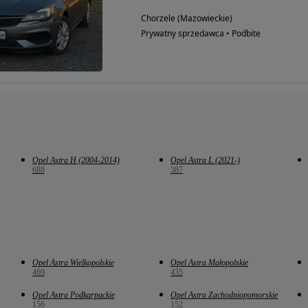
Chorzele (Mazowieckie)
Prywatny sprzedawca • Podbite
Opel Astra H (2004-2014)
Opel Astra L (2021-)
688
387
Opel Astra Wielkopolskie
Opel Astra Małopolskie
469
435
Opel Astra Podkarpackie
Opel Astra Zachodniopomorskie
156
152