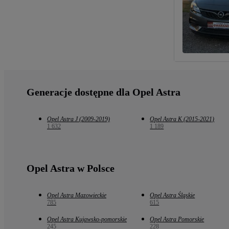
Generacje dostępne dla Opel Astra
Opel Astra J (2009-2019)
Opel Astra K (2015-2021)
1 632
1 189
Opel Astra w Polsce
Opel Astra Mazowieckie
Opel Astra Śląskie
785
615
Opel Astra Kujawsko-pomorskie
Opel Astra Pomorskie
245
228