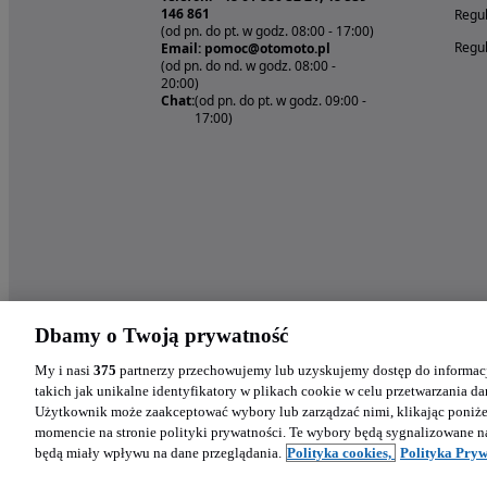
146 861
Regul
(od pn. do pt. w godz. 08:00 - 17:00)
Regul
Email: pomoc@otomoto.pl
(od pn. do nd. w godz. 08:00 -
20:00)
Chat:
(od pn. do pt. w godz. 09:00 -
17:00)
Dbamy o Twoją prywatność
My i nasi
375
partnerzy przechowujemy lub uzyskujemy dostęp do informacj
takich jak unikalne identyfikatory w plikach cookie w celu przetwarzania 
Użytkownik może zaakceptować wybory lub zarządzać nimi, klikając poniż
momencie na stronie polityki prywatności. Te wybory będą sygnalizowane n
będą miały wpływu na dane przeglądania.
Polityka cookies,
Polityka Pryw