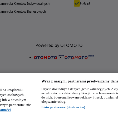
Fixly.pl
amin dla Klientów Indywidualnych
amin dla Klientów Biznesowych
Powered by OTOMOTO
Wraz z naszymi partnerami przetwarzamy dane 
Użycie dokładnych danych geolokalizacyjnych. Akty
i na urządzeniu,
Nasze aplikacje w twoim telefonie
urządzenia do celów identyfikacji. Przechowywanie i
danych osobowych.
do nich. Spersonalizowane reklamy i treści, pomiar re
ej lub w dowolnym
ulepszanie usług.
aszym partnerom i nie
Lista partnerów (dostawców)
atności