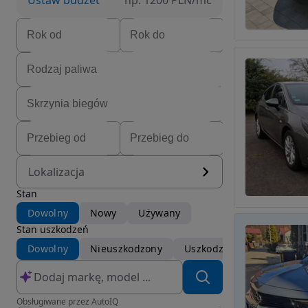
Ustaw budżet
np. 1200 PLN/mc
Lokalizacja
Stan
Dowolny
Nowy
Używany
Stan uszkodzeń
Dowolny
Nieuszkodzony
Uszkodzony
Obsługiwane przez AutoIQ