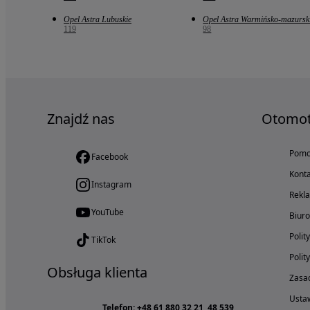
Opel Astra Lubuskie
Opel Astra Warmińsko-mazursk
119
98
Znajdź nas
Otomo
Pom
Facebook
Konta
Instagram
Rekl
YouTube
Biur
Polit
TikTok
Polit
Obsługa klienta
Zasad
Ustaw
Telefon: +48 61 880 32 21, 48 539