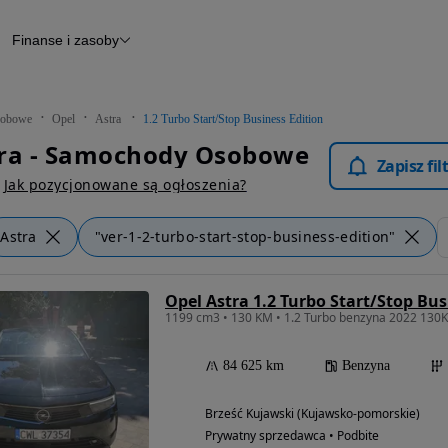
Finanse i zasoby
chody
Finansowanie
Leasing
dy
Narzędzie do wyceny samochodu
tryczne
Raport z inspekcji
obowe
Opel
Astra
1.2 Turbo Start/Stop Business Edition
m
Raport historii pojazdu
tra - Samochody Osobowe
Otomoto News
Zapisz fi
wane
Jak pozycjonowane są ogłoszenia?
Astra
"ver-1-2-turbo-start-stop-business-edition"
Opel Astra 1.2 Turbo Start/Stop Bus
84 625 km
Benzyna
Brześć Kujawski (Kujawsko-pomorskie)
Prywatny sprzedawca • Podbite