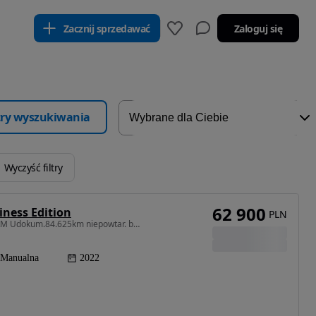
Zacznij sprzedawać
Zaloguj się
ltry wyszukiwania
Wyczyść filtry
62 900
iness Edition
PLN
1199 cm3 • 130 KM • 1.2 Turbo benzyna 2022 130KM Udokum.84.625km niepowtar. bardzo bogata
Manualna
2022