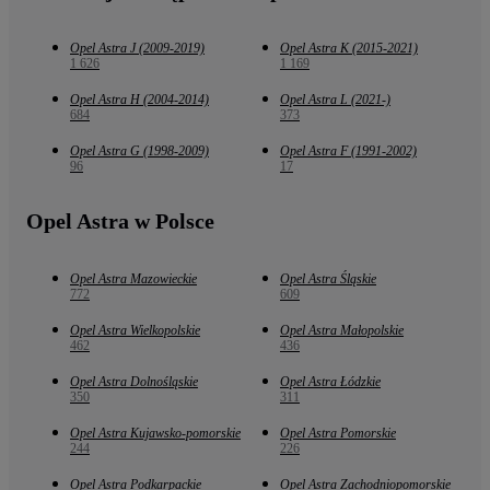
Opel Astra J (2009-2019)
Opel Astra K (2015-2021)
1 626
1 169
Opel Astra H (2004-2014)
Opel Astra L (2021-)
684
373
Opel Astra G (1998-2009)
Opel Astra F (1991-2002)
96
17
Opel Astra w Polsce
Opel Astra Mazowieckie
Opel Astra Śląskie
772
609
Opel Astra Wielkopolskie
Opel Astra Małopolskie
462
436
Opel Astra Dolnośląskie
Opel Astra Łódzkie
350
311
Opel Astra Kujawsko-pomorskie
Opel Astra Pomorskie
244
226
Opel Astra Podkarpackie
Opel Astra Zachodniopomorskie