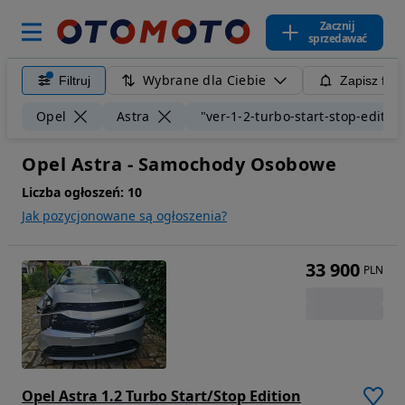
Zacznij
sprzedawać
Wybrane dla Ciebie
Filtruj
Zapisz filt
Opel
Astra
"ver-1-2-turbo-start-stop-editio
Opel Astra - Samochody Osobowe
Liczba ogłoszeń:
10
Jak pozycjonowane są ogłoszenia?
33 900
PLN
Opel Astra 1.2 Turbo Start/Stop Edition