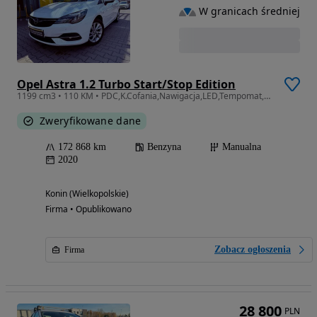
W granicach średniej
Opel Astra 1.2 Turbo Start/Stop Edition
1199 cm3 • 110 KM • PDC,K.Cofania,Nawigacja,LED,Tempomat,FVAT-Marża
Zweryfikowane dane
172 868 km
Benzyna
Manualna
2020
Konin (Wielkopolskie)
Firma • Opublikowano
Zobacz ogłoszenia
Firma
28 800
PLN