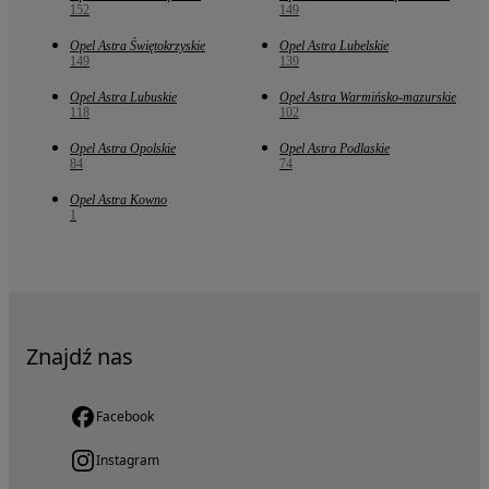
152
149
Opel Astra Świętokrzyskie
Opel Astra Lubelskie
149
139
Opel Astra Lubuskie
Opel Astra Warmińsko-mazurskie
118
102
Opel Astra Opolskie
Opel Astra Podlaskie
84
74
Opel Astra Kowno
1
Znajdź nas
Facebook
Instagram