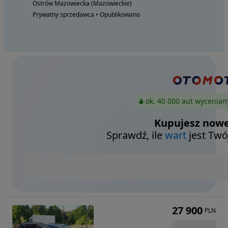
Ostrów Mazowiecka (Mazowieckie)
Prywatny sprzedawca • Opublikowano
ok. 40 000 aut wycenian
Kupujesz nowe
Sprawdź, ile
wart
jest Twó
27 900
PLN