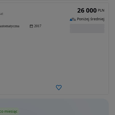
26 000
PLN
mat
Poniżej średniej
Automatyczna
2017
co miesiąc