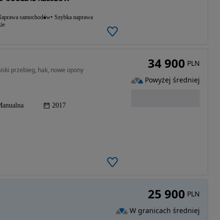
aprawa samochodów
Szybka naprawa
ie
34 900
PLN
iski przebieg, hak, nowe opony
Powyżej średniej
anualna
2017
25 900
PLN
W granicach średniej