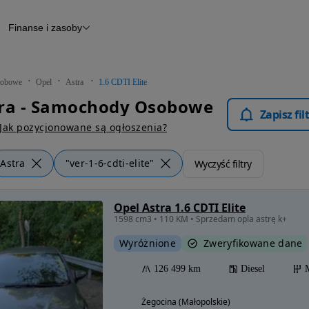
Finanse i zasoby
chody
Finansowanie
Leasing
dy
Narzędzie do wyceny samochodu
tryczne
Raport z inspekcji
obowe
Opel
Astra
1.6 CDTI Elite
m
Raport historii pojazdu
tra - Samochody Osobowe
Otomoto News
Zapisz fi
wane
Jak pozycjonowane są ogłoszenia?
Astra
"ver-1-6-cdti-elite"
Wyczyść filtry
Opel Astra 1.6 CDTI Elite
1598 cm3 • 110 KM • Sprzedam opla astrę k+
Wyróżnione
Zweryfikowane dane
126 499 km
Diesel
Żegocina (Małopolskie)