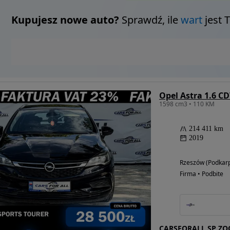
Kupujesz nowe auto?
Sprawdź, ile
wart
jest 
Opel Astra 1.6 CDT
1598 cm3 • 110 KM
214 411 km
2019
Rzeszów (Podkarp
Firma • Podbite
CARSFORALL SP ZO