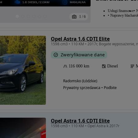
Usługi finansowe
N
Naprawy blacharsk
1
/
6
Opel Astra 1.6 CDTI Elite
1598 cm3 • 110 KM • 2017r, Bogate wyposażenie, n
Zweryfikowane dane
116 000 km
Diesel
M
Radomsko (Łódzkie)
Prywatny sprzedawca • Podbite
Opel Astra 1.6 CDTI Elite
1598 cm3 • 110 KM • Opel Astra k 2017r