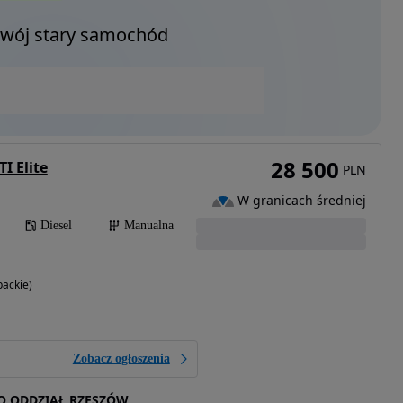
Twój stary samochód
28 500
I Elite
PLN
W granicach średniej
Diesel
Manualna
ackie)
Zobacz ogłoszenia
O ODDZIAŁ RZESZÓW