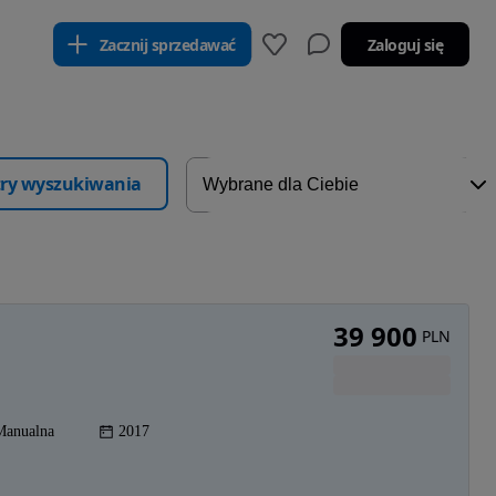
Zacznij sprzedawać
Zaloguj się
ltry wyszukiwania
39 900
PLN
Manualna
2017