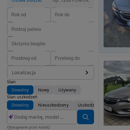
Ustaw budżet
np. 1200 PLN/mc
Lokalizacja
Stan
Dowolny
Nowy
Używany
Stan uszkodzeń
Dowolny
Nieuszkodzony
Uszkodzony
Obsługiwane przez AutoIQ