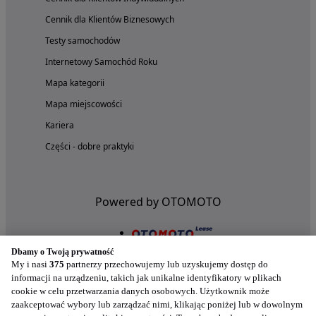
Cennik dla Klientów Biznesowych
Testy samochodów
Internetowy Samochód Roku
Mapa kategorii
Mapa miejscowości
Kariera
Części - dobre praktyki
Powered by OTOMOTO
Dbamy o Twoją prywatność
My i nasi
375
partnerzy przechowujemy lub uzyskujemy dostęp do
informacji na urządzeniu, takich jak unikalne identyfikatory w plikach
cookie w celu przetwarzania danych osobowych. Użytkownik może
zaakceptować wybory lub zarządzać nimi, klikając poniżej lub w dowolnym