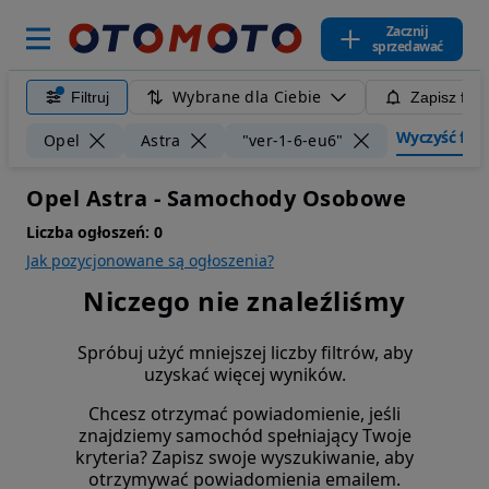
Zacznij
sprzedawać
Wybrane dla Ciebie
Filtruj
Zapisz filt
Wyczyść filtr
Opel
Astra
"ver-1-6-eu6"
Opel Astra - Samochody Osobowe
Liczba ogłoszeń:
0
Jak pozycjonowane są ogłoszenia?
Niczego nie znaleźliśmy
Spróbuj użyć mniejszej liczby filtrów, aby
uzyskać więcej wyników.
Chcesz otrzymać powiadomienie, jeśli
znajdziemy samochód spełniający Twoje
kryteria? Zapisz swoje wyszukiwanie, aby
otrzymywać powiadomienia emailem.