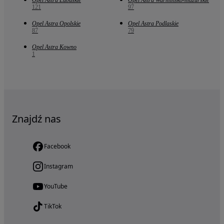
Opel Astra Lubuskie
Opel Astra Warmińsko-mazurskie
121
97
Opel Astra Opolskie
Opel Astra Podlaskie
87
79
Opel Astra Kowno
1
Znajdź nas
Facebook
Instagram
YouTube
TikTok