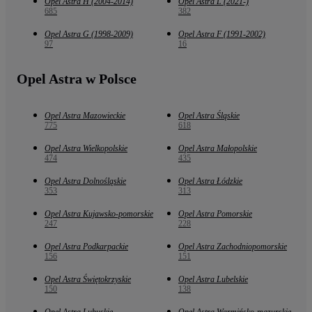
Opel Astra H (2004-2014)
Opel Astra L (2021-)
685
382
Opel Astra G (1998-2009)
Opel Astra F (1991-2002)
97
16
Opel Astra w Polsce
Opel Astra Mazowieckie
Opel Astra Śląskie
775
618
Opel Astra Wielkopolskie
Opel Astra Małopolskie
474
435
Opel Astra Dolnośląskie
Opel Astra Łódzkie
353
313
Opel Astra Kujawsko-pomorskie
Opel Astra Pomorskie
247
228
Opel Astra Podkarpackie
Opel Astra Zachodniopomorskie
156
151
Opel Astra Świętokrzyskie
Opel Astra Lubelskie
150
138