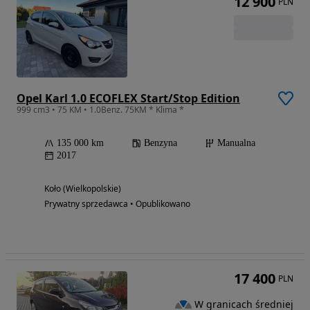
12 900
PLN
Opel Karl 1.0 ECOFLEX Start/Stop Edition
999 cm3 • 75 KM • 1.0Benz. 75KM * Klima *
135 000 km
Benzyna
Manualna
2017
Koło (Wielkopolskie)
Prywatny sprzedawca • Opublikowano
17 400
PLN
W granicach średniej