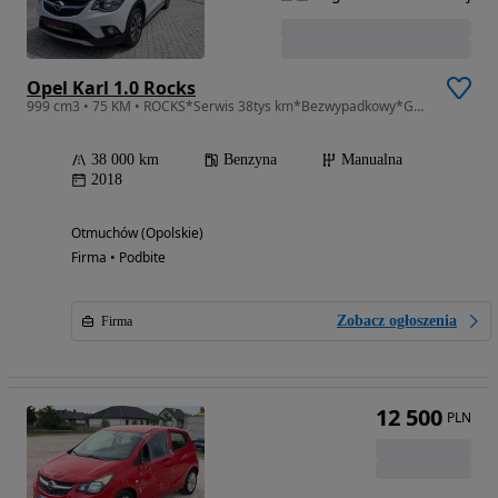
Opel Karl 1.0 Rocks
999 cm3 • 75 KM • ROCKS*Serwis 38tys km*Bezwypadkowy*Gwarancja techniczna*
38 000 km
Benzyna
Manualna
2018
Otmuchów (Opolskie)
Firma • Podbite
Zobacz ogłoszenia
Firma
12 500
PLN