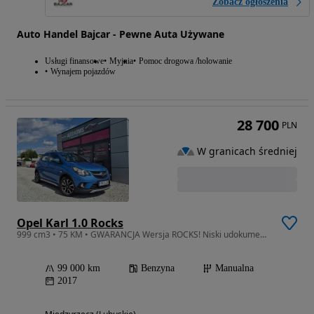
Zobacz ogłoszenia
Auto Handel Bajcar - Pewne Auta Używane
Usługi finansowe
Myjnia
Pomoc drogowa /holowanie
Wynajem pojazdów
28 700
PLN
W granicach średniej
Opel Karl 1.0 Rocks
999 cm3 • 75 KM • GWARANCJA Wersja ROCKS! Niski udokumentowany przebieg! Zamiana RATY
99 000 km
Benzyna
Manualna
2017