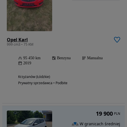
Opel Karl
999 cm3 • 75 KM
95 450 km
Benzyna
Manualna
2019
Krzyżanów (Łódzkie)
Prywatny sprzedawca • Podbite
19 900
PLN
W granicach średniej