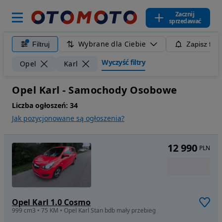
Zacznij
sprzedawać
Wybrane dla Ciebie
Filtruj
Zapisz filt
Wyczyść filtry
Opel
Karl
Opel Karl - Samochody Osobowe
Liczba ogłoszeń:
34
Jak pozycjonowane są ogłoszenia?
12 990
PLN
Opel Karl 1.0 Cosmo
999 cm3 • 75 KM • Opel Karl Stan bdb mały przebieg