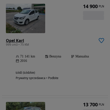
14 900
PLN
Opel Karl
999 cm3 • 75 KM
71 141 km
Benzyna
Manualna
2016
Łódź (Łódzkie)
Prywatny sprzedawca • Podbite
13 700
PLN