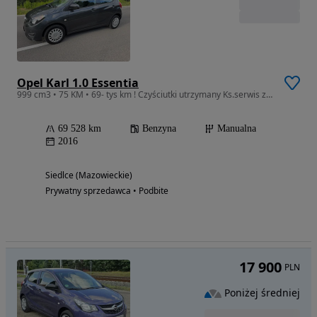
Opel Karl 1.0 Essentia
999 cm3 • 75 KM • 69- tys km ! Czyściutki utrzymany Ks.serwis z Niemiec utrzymana !
69 528 km
Benzyna
Manualna
2016
Siedlce (Mazowieckie)
Prywatny sprzedawca • Podbite
17 900
PLN
Poniżej średniej