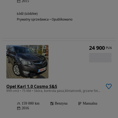
2015
Łódź (Łódzkie)
Prywatny sprzedawca • Opublikowano
24 900
PLN
Opel Karl 1.0 Cosmo S&S
999 cm3 • 75 KM • Skóra, kontrola pasa,klimatronik, grzane fotele,alufelgi
159 000 km
Benzyna
Manualna
2016