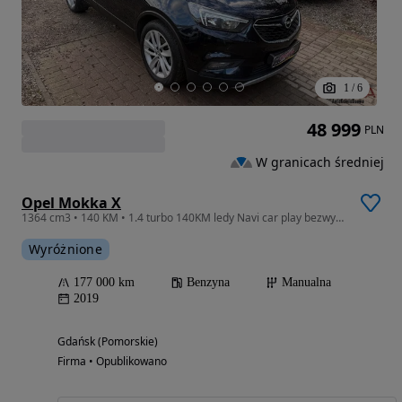
1
/
6
48 999
PLN
W granicach średniej
Opel Mokka X
1364 cm3 • 140 KM • 1.4 turbo 140KM ledy Navi car play bezwypadkowy zamiana 1. R . Gwaranc
Wyróżnione
177 000 km
Benzyna
Manualna
2019
Gdańsk (Pomorskie)
Firma • Opublikowano