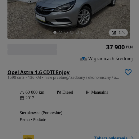
1
/
6
37 900
PLN
W granicach średniej
Opel Astra 1.6 CDTI Enjoy
1598 cm3 • 136 KM • niski przebieg/ zadbany / ekonomiczny / atrakcyjny wygląd
60 000 km
Diesel
Manualna
2017
Sierakowice (Pomorskie)
Firma • Podbite
Zobacz ogłoszenia