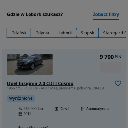
Gdzie w Lębork szukasz?
Zobacz filtry
Gdańsk
Gdynia
Lębork
Słupsk
Starogard G
9 700
PLN
Opel Insignia 2.0 CDTI Cosmo
1956 cm3 • 130 KM • AUTOMAT, panorama, półskóra, OKAZJA !
Wyróżnione
239 000 km
Diesel
Automatyczna
2011
Rumia (Pomorskie)