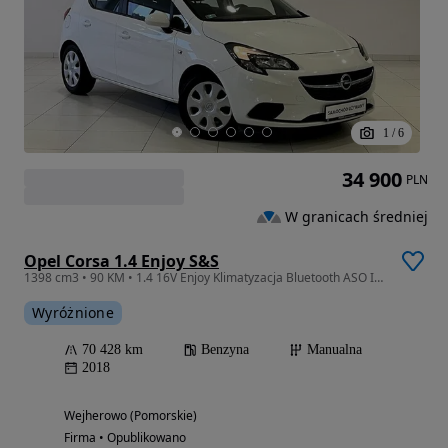
1
/
6
34 900
PLN
W granicach średniej
Opel Corsa 1.4 Enjoy S&S
1398 cm3 • 90 KM • 1.4 16V Enjoy Klimatyzacja Bluetooth ASO ISOFIX
Wyróżnione
70 428 km
Benzyna
Manualna
2018
Wejherowo (Pomorskie)
Firma • Opublikowano