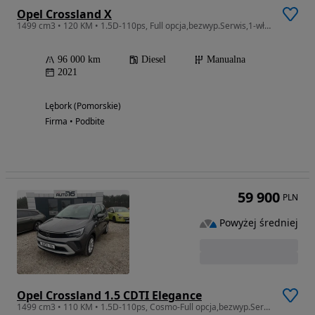
Opel Crossland X
1499 cm3 • 120 KM • 1.5D-110ps, Full opcja,bezwyp.Serwis,1-wł.JAK NOWY
96 000 km
Diesel
Manualna
2021
Lębork (Pomorskie)
Firma • Podbite
59 900
PLN
Powyżej średniej
Opel Crossland 1.5 CDTI Elegance
1499 cm3 • 110 KM • 1.5D-110ps, Cosmo-Full opcja,bezwyp.Serwis,1-wł.JAK NOWY