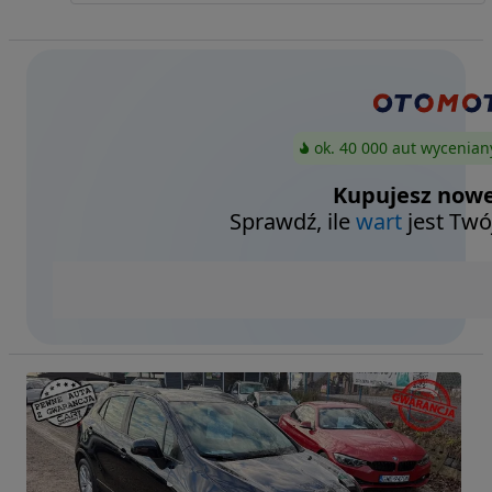
ok. 40 000 aut wycenian
Kupujesz nowe
Sprawdź, ile
wart
jest Twó