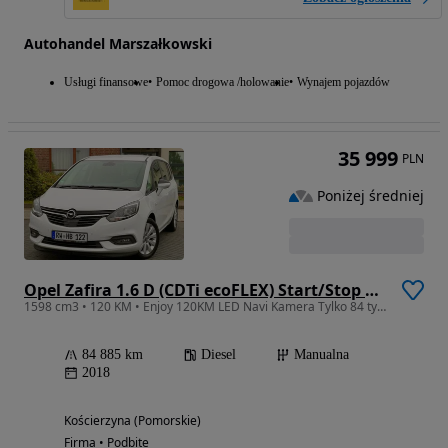
Autohandel Marszałkowski
Usługi finansowe
Pomoc drogowa /holowanie
Wynajem pojazdów
35 999
PLN
Poniżej średniej
Opel Zafira 1.6 D (CDTi ecoFLEX) Start/Stop ON
1598 cm3 • 120 KM • Enjoy 120KM LED Navi Kamera Tylko 84 tys.km 5-Miejsc Okazja!
84 885 km
Diesel
Manualna
2018
Kościerzyna (Pomorskie)
Firma • Podbite