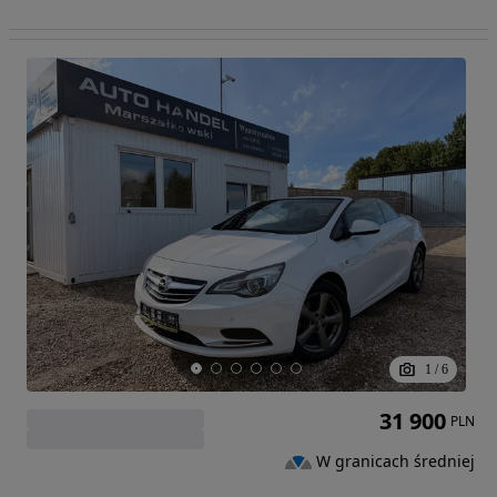
1
/
6
31 900
PLN
W granicach średniej