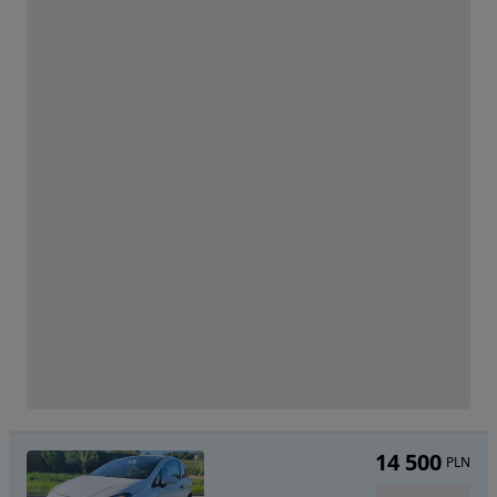
14 500
PLN