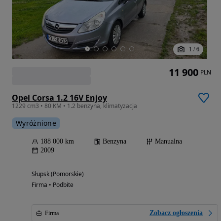
1
/
6
11 900
PLN
Opel Corsa 1.2 16V Enjoy
1229 cm3 • 80 KM • 1.2 benzyna, klimatyzacja
Wyróżnione
188 000 km
Benzyna
Manualna
2009
Słupsk (Pomorskie)
Firma • Podbite
Zobacz ogłoszenia
Firma