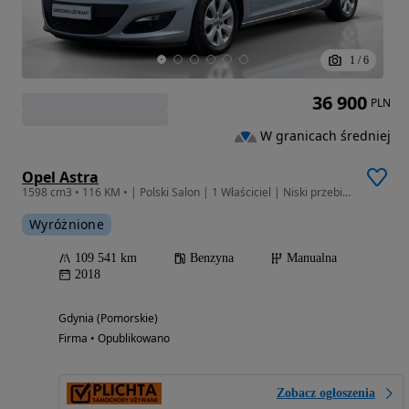
1
/
6
36 900
PLN
W granicach średniej
Opel Astra
1598 cm3 • 116 KM • | Polski Salon | 1 Właściciel | Niski przebieg | Gwarancja |
Wyróżnione
109 541 km
Benzyna
Manualna
2018
Gdynia (Pomorskie)
Firma • Opublikowano
Zobacz ogłoszenia